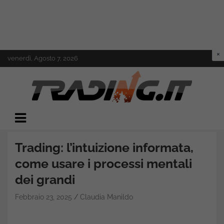
Skip
venerdì, Agosto 7, 2026
to
content
Il mondo del trading online
Trading.it
Trading: l’intuizione informata,
come usare i processi mentali
dei grandi
Febbraio 23, 2025
Claudia Manildo