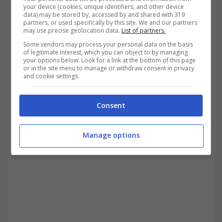
deboli che il mercato invia. Proprio come
your device (cookies, unique identifiers, and other device
data) may be stored by, accessed by and shared with 319
quando facendo silenzio ci accorgiamo di
partners, or used specifically by this site. We and our partners
may use precise geolocation data.
List of partners.
poter sentire anche il battito del nostro
Some vendors may process your personal data on the basis
of legitimate interest, which you can object to by managing
cuore, che fino a quel momento avevamo
your options below. Look for a link at the bottom of this page
or in the site menu to manage or withdraw consent in privacy
dato per scontato, ecco, imparare
a
and cookie settings.
“sentire” il mercato può rivelare pattern
Consent
e segnali che sfuggono all’analisi
puramente logica.
Manage options