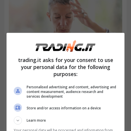
trading.it asks for your consent to use
your personal data for the following
purposes:
Cos’è l’intuizione informata e come si sviluppa nel trading
-trading.it
Personalised advertising and content, advertising and
content measurement, audience research and
Meditazione e mindfulness:
services development
Pratiche come la meditazione aiutano a
Store and/or access information on a device
liberare la mente da distrazioni,
Learn more
permettendoti di focalizzarti sui segnali
Your personal data will be processed and information from