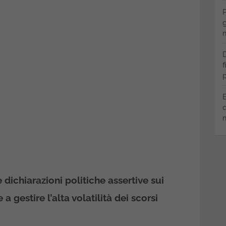
P
g
m
D
f
p
B
q
m
dichiarazioni politiche assertive sui
a gestire l’alta volatilità dei scorsi