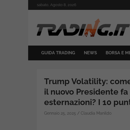
Skip
sabato, Agosto 8, 2026
to
content
Il mondo del trading online
Trading.it
GUIDA TRADING
NEWS
BORSA E M
Trump Volatility: com
il nuovo Presidente f
esternazioni? I 10 pun
Gennaio 25, 2025
Claudia Manildo