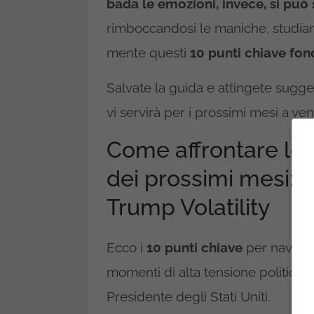
bada le emozioni, invece, si può s
rimboccandosi le maniche, studian
mente questi
10 punti chiave fon
Salvate la guida e attingete sugge
vi servirà per i prossimi mesi a ven
Come affrontare le 
dei prossimi mesi: i
Trump Volatility
Ecco i
10 punti chiave
per navigar
momenti di alta tensione politica e
Presidente degli Stati Uniti.