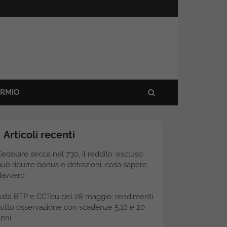
ARMIO
Articoli recenti
edolare secca nel 730, il reddito ‘escluso’
uò ridurre bonus e detrazioni: cosa sapere
davvero
Asta BTP e CCTeu del 28 maggio: rendimenti
otto osservazione con scadenze 5,10 e 20
nni