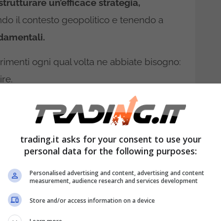
trutturare un’efficace strategia,
do il contesto geopolitico e tenendo a
damentali.
rimenti ogni qual volta ne abbiate bisogno:
ire.
turbolenze sul mercato
 10 punti chiave contro la
trading.it asks for your consent to use your
personal data for the following purposes:
Personalised advertising and content, advertising and content
e con successo nei mercati durante i
measurement, audience research and services development
 mediatica provocati dalle dichiarazioni del
Store and/or access information on a device