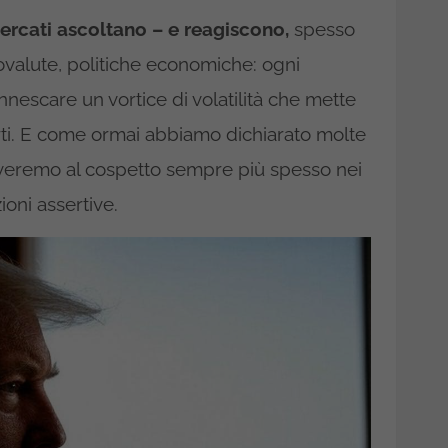
rcati ascoltano – e reagiscono,
spesso
ovalute, politiche economiche: ogni
nnescare un vortice di volatilità che mette
erti. E come ormai abbiamo dichiarato molte
troveremo al cospetto sempre più spesso nei
ioni assertive.