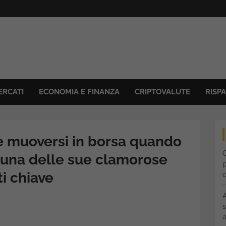
ERCATI
ECONOMIA E FINANZA
CRIPTOVALUTE
RISP
e muoversi in borsa quando
C
a una delle sue clamorose
p
ti chiave
s
a