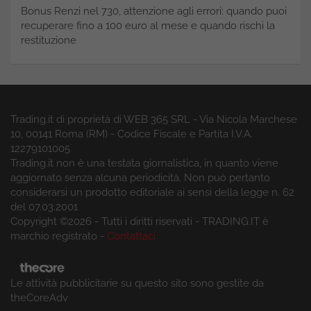
Bonus Renzi nel 730, attenzione agli errori: quando puoi
recuperare fino a 100 euro al mese e quando rischi la
restituzione
Trading.it di proprietà di WEB 365 SRL - Via Nicola Marchese
10, 00141 Roma (RM) - Codice Fiscale e Partita I.V.A.
12279101005
Trading.it non è una testata giornalistica, in quanto viene
aggiornato senza alcuna periodicità. Non può pertanto
considerarsi un prodotto editoriale ai sensi della legge n. 62
del 07.03.2001
Copyright ©2026 - Tutti i diritti riservati - TRADING.IT è
marchio registrato -
Contattaci
Le attività pubblicitarie su questo sito sono gestite da
theCoreAdv