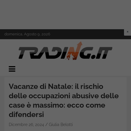
Skip
domenica, Agosto 9, 2026
to
content
Il mondo del trading online
Trading.it
Vacanze di Natale: il rischio
delle occupazioni abusive delle
case è massimo: ecco come
difendersi
Dicembre 26, 2024
Giulia Belotti