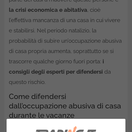
la crisi economica e abitativa
, cioè
l’effettiva mancanza di una casa in cui vivere
e stabilirsi. Nel periodo natalizio, la
probabilità di subire un’occupazione abusiva
di casa propria aumenta, soprattutto se si
trascorre qualche giorno fuori porta:
i
consigli degli esperti per difendersi
da
questo rischio.
Come difendersi
dall’occupazione abusiva di casa
durante le vacanze