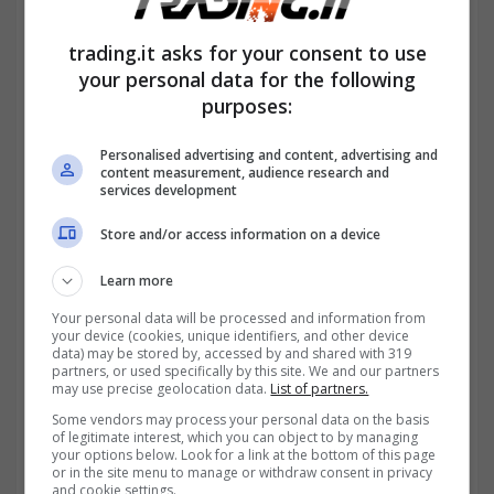
trading.it asks for your consent to use
your personal data for the following
purposes:
Personalised advertising and content, advertising and
content measurement, audience research and
services development
Store and/or access information on a device
Per quanto tornare a casa dalle vacanze
Learn more
natalizie e trovare la propria casa occupata
Your personal data will be processed and information from
your device (cookies, unique identifiers, and other device
abusivamente da un’altra famiglia possa
data) may be stored by, accessed by and shared with 319
partners, or used specifically by this site. We and our partners
may use precise geolocation data.
List of partners.
essere sconcertante, di fatto
la legge
Some vendors may process your personal data on the basis
italiana vieta di farsi giustizia da sé
: è del
of legitimate interest, which you can object to by managing
your options below. Look for a link at the bottom of this page
tutto illegittimo, quindi, cambiare la serratura
or in the site menu to manage or withdraw consent in privacy
and cookie settings.