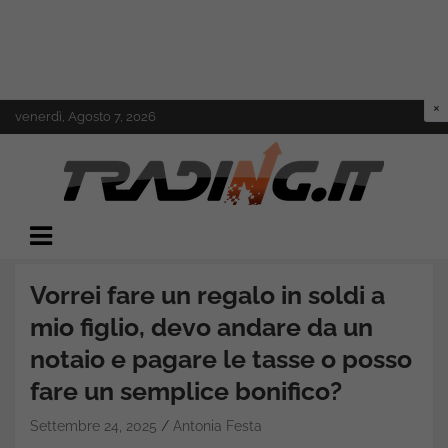
Skip
venerdì, Agosto 7, 2026
to
content
Il mondo del trading online
Trading.it
Vorrei fare un regalo in soldi a
mio figlio, devo andare da un
notaio e pagare le tasse o posso
fare un semplice bonifico?
Settembre 24, 2025
Antonia Festa