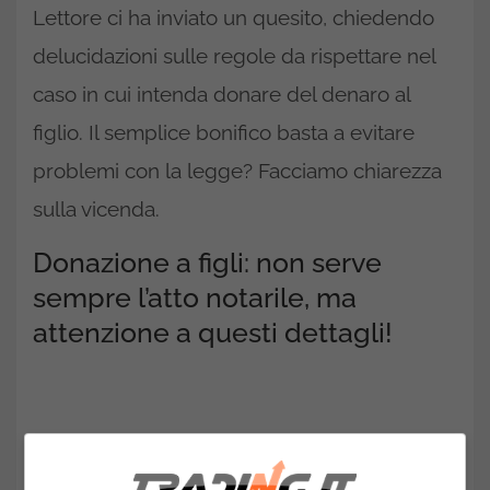
Lettore ci ha inviato un quesito, chiedendo
delucidazioni sulle regole da rispettare nel
caso in cui intenda donare del denaro al
figlio. Il semplice bonifico basta a evitare
problemi con la legge? Facciamo chiarezza
sulla vicenda.
Donazione a figli: non serve
sempre l’atto notarile, ma
attenzione a questi dettagli!