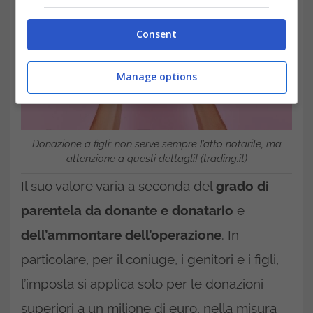
Consent
Manage options
Donazione a figli: non serve sempre l’atto notarile, ma
attenzione a questi dettagli! (trading.it)
Il suo valore varia a seconda del
grado di
parentela da donante e donatario
e
dell’ammontare dell’operazione
. In
particolare, per il coniuge, i genitori e i figli,
l’imposta si applica solo per le donazioni
superiori a un milione di euro, nella misura