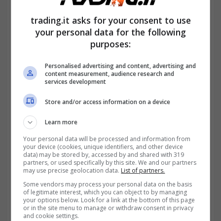
trading.it asks for your consent to use
your personal data for the following
purposes:
Personalised advertising and content, advertising and
content measurement, audience research and
Nel caso in cui le somme donate a un figlio
services development
siano di “
non modico valore
“, è sempre
Store and/or access information on a device
necessaria la redazione di un
atto notarile
.
Learn more
Nonostante la donazione non sia soggetta a
Your personal data will be processed and information from
your device (cookies, unique identifiers, and other device
IRPEF, infatti, sarà obbligatorio versare
data) may be stored by, accessed by and shared with 319
partners, or used specifically by this site. We and our partners
l’imposta sulle donazioni
.
may use precise geolocation data.
List of partners.
Some vendors may process your personal data on the basis
of legitimate interest, which you can object to by managing
your options below. Look for a link at the bottom of this page
or in the site menu to manage or withdraw consent in privacy
and cookie settings.