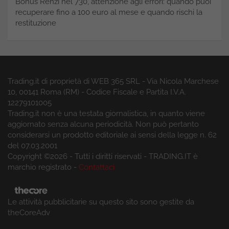
Bonus Renzi nel 730, attenzione agli errori: quando puoi
recuperare fino a 100 euro al mese e quando rischi la
restituzione
Trading.it di proprietà di WEB 365 SRL - Via Nicola Marchese
10, 00141 Roma (RM) - Codice Fiscale e Partita I.V.A.
12279101005
Trading.it non è una testata giornalistica, in quanto viene
aggiornato senza alcuna periodicità. Non può pertanto
considerarsi un prodotto editoriale ai sensi della legge n. 62
del 07.03.2001
Copyright ©2026 - Tutti i diritti riservati - TRADING.IT è
marchio registrato -
Contattaci
Le attività pubblicitarie su questo sito sono gestite da
theCoreAdv