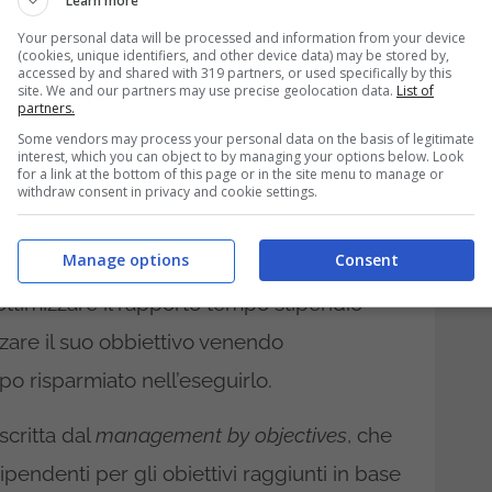
Learn more
ardia per quanto riguarda la cultura
Your personal data will be processed and information from your device
el lavoro svolto. Questo infatti prevede un
(cookies, unique identifiers, and other device data) may be stored by,
accessed by and shared with 319 partners, or used specifically by this
site. We and our partners may use precise geolocation data.
List of
na però i collaboratori quattro giorni su
partners.
a William Griffini ha sviluppato un
Some vendors may process your personal data on the basis of legitimate
interest, which you can object to by managing your options below. Look
ersonale, basato su fiducia e autonomia.
for a link at the bottom of this page or in the site menu to manage or
withdraw consent in privacy and cookie settings.
tendenza futura nell’organizzazione del
Manage options
Consent
iettivi gestendo il suo tempo in base alle
ttimizzare il rapporto tempo stipendio
zare il suo obbiettivo venendo
 risparmiato nell’eseguirlo.
scritta dal
management by objectives
, che
ipendenti per gli obiettivi raggiunti in base