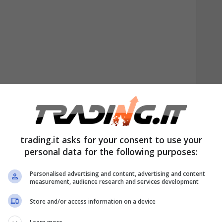
nsabilità sono tre variabili fondamentali di
lutare figure professionali come Carter &
e il giusto profilo nel posto giusto, non
trading.it asks for your consent to use your
personal data for the following purposes:
e al compito che gli verrà assegnato.
Personalised advertising and content, advertising and content
 e la visione del futuro
measurement, audience research and services development
Griffini
Store and/or access information on a device