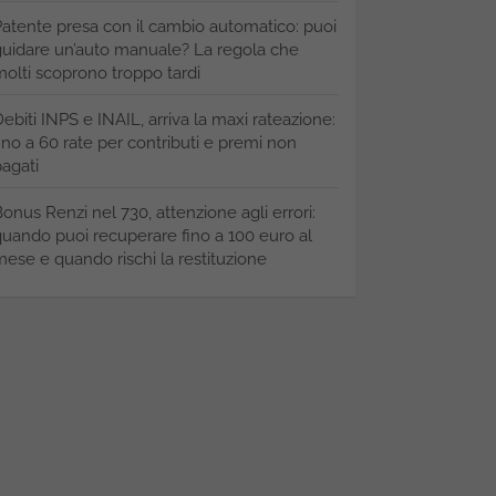
atente presa con il cambio automatico: puoi
uidare un’auto manuale? La regola che
olti scoprono troppo tardi
ebiti INPS e INAIL, arriva la maxi rateazione:
ino a 60 rate per contributi e premi non
agati
onus Renzi nel 730, attenzione agli errori:
uando puoi recuperare fino a 100 euro al
ese e quando rischi la restituzione