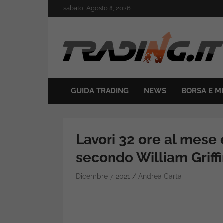
Skip
sabato, Agosto 8, 2026
to
content
Il mondo del trading online
Trading.it
GUIDA TRADING
NEWS
BORSA E M
Lavori 32 ore al mese 
secondo William Griffi
Dicembre 7, 2021
Andrea Carta