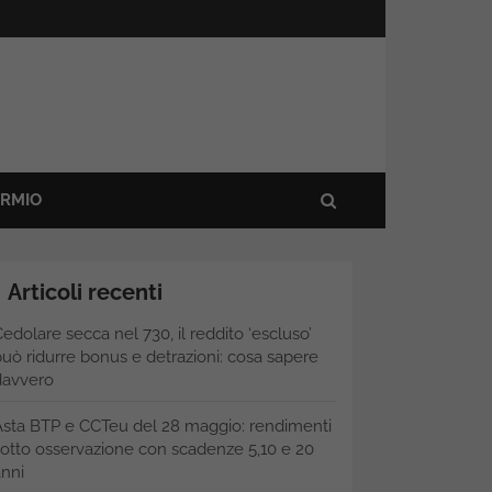
ARMIO
Articoli recenti
edolare secca nel 730, il reddito ‘escluso’
uò ridurre bonus e detrazioni: cosa sapere
davvero
Asta BTP e CCTeu del 28 maggio: rendimenti
otto osservazione con scadenze 5,10 e 20
nni