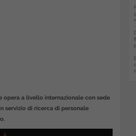
P
g
m
D
f
p
B
q
m
 opera a livello internazionale con sede
n servizio di ricerca di personale
o.