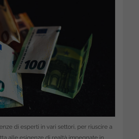
ze di esperti in vari settori, per riuscire a
tta alle esigenze di realtà impegnate in