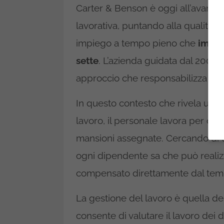
Carter & Benson è oggi all’avangu
lavorativa, puntando alla qualità d
impiego a tempo pieno che
impeg
sette
. L’azienda guidata dal 2003 d
approccio che responsabilizza il p
In questo contesto che rivela una 
lavoro, il personale lavora per obb
mansioni assegnate. Cercando di o
ogni dipendente sa che può realiz
compensato direttamente dal tempo
La gestione del lavoro è quella de
consente di valutare il lavoro dei d