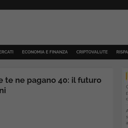
ERCATI
ECONOMIA E FINANZA
CRIPTOVALUTE
RISP
e te ne pagano 40: il futuro
C
ni
p
s
a