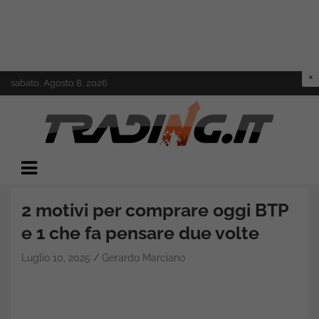
Skip
sabato, Agosto 8, 2026
to
content
Il mondo del trading online
Trading.it
2 motivi per comprare oggi BTP
e 1 che fa pensare due volte
Luglio 10, 2025
Gerardo Marciano