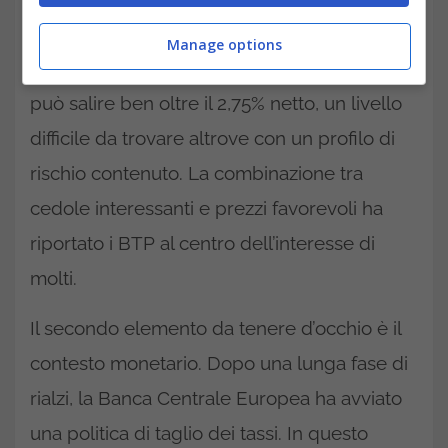
Rendimenti e tassi: i BTP tornano protagonisti-trading.it
Manage options
Questo vuol dire che il rendimento effettivo
può salire ben oltre il 2,75% netto, un livello
difficile da trovare altrove con un profilo di
rischio contenuto. La combinazione tra
cedole interessanti e prezzi favorevoli ha
riportato i BTP al centro dell’interesse di
molti.
Il secondo elemento da tenere d’occhio è il
contesto monetario. Dopo una lunga fase di
rialzi, la Banca Centrale Europea ha avviato
una politica di taglio dei tassi. In questo