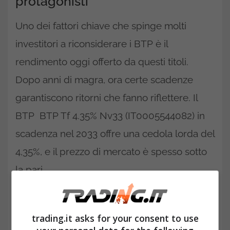
protagonisti
Uno dei fattori chiave che spinge molti
investitori a riconsiderare i BTP è il
rendimento oggi offerto da questi titoli.
Dopo anni di magra, ora certe scadenze
garantiscono ritorni che fanno riflettere. Il
BTP BTP Tf 4.35% Nv33 (IT0005544082) in
scadenza nel 2033 offre una cedola lorda del
4,35%, e il prezzo di mercato è spesso sotto
la pari.
trading.it asks for your consent to use