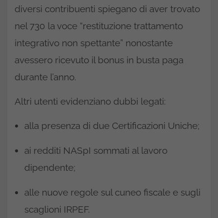
diversi contribuenti spiegano di aver trovato
nel 730 la voce “restituzione trattamento
integrativo non spettante” nonostante
avessero ricevuto il bonus in busta paga
durante l’anno.
Altri utenti evidenziano dubbi legati:
alla presenza di due Certificazioni Uniche;
ai redditi NASpI sommati al lavoro
dipendente;
alle nuove regole sul cuneo fiscale e sugli
scaglioni IRPEF.