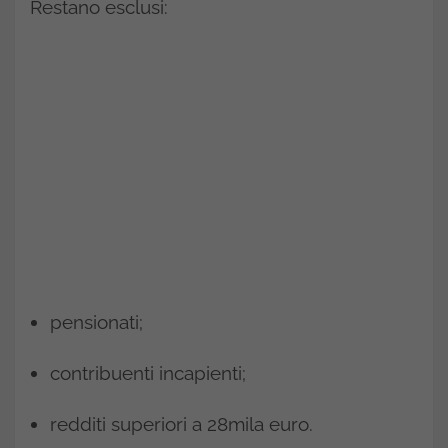
Restano esclusi:
pensionati;
contribuenti incapienti;
redditi superiori a 28mila euro.