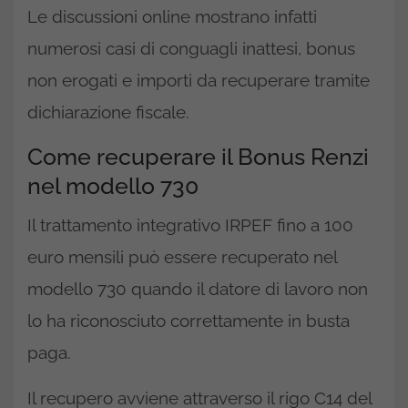
Le discussioni online mostrano infatti
numerosi casi di conguagli inattesi, bonus
non erogati e importi da recuperare tramite
dichiarazione fiscale.
Come recuperare il Bonus Renzi
nel modello 730
Il trattamento integrativo IRPEF fino a 100
euro mensili può essere recuperato nel
modello 730 quando il datore di lavoro non
lo ha riconosciuto correttamente in busta
paga.
Il recupero avviene attraverso il rigo C14 del