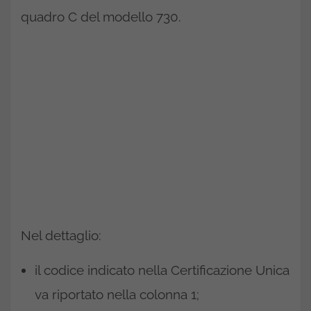
quadro C del modello 730.
Nel dettaglio:
il codice indicato nella Certificazione Unica
va riportato nella colonna 1;