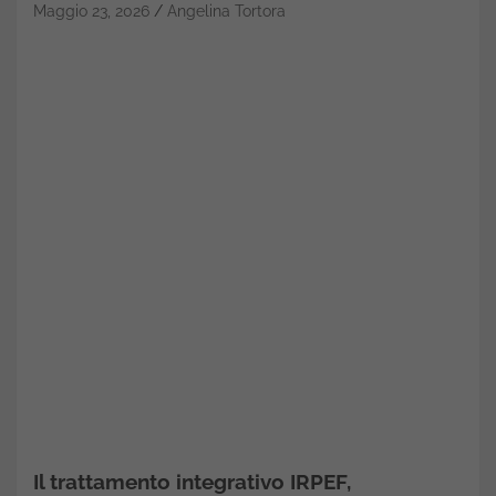
Maggio 23, 2026
Angelina Tortora
Il trattamento integrativo IRPEF,