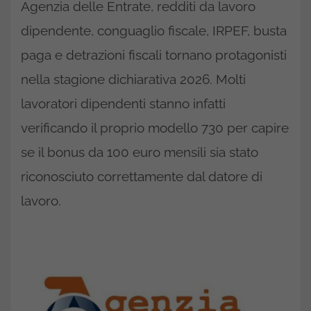
Agenzia delle Entrate, redditi da lavoro
dipendente, conguaglio fiscale, IRPEF, busta
paga e detrazioni fiscali tornano protagonisti
nella stagione dichiarativa 2026. Molti
lavoratori dipendenti stanno infatti
verificando il proprio modello 730 per capire
se il bonus da 100 euro mensili sia stato
riconosciuto correttamente dal datore di
lavoro.