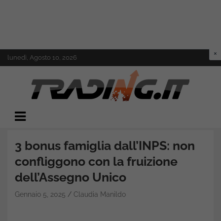
Skip
lunedì, Agosto 10, 2026
to
content
Il mondo del trading online
Trading.it
3 bonus famiglia dall’INPS: non
confliggono con la fruizione
dell’Assegno Unico
Gennaio 5, 2025
Claudia Manildo