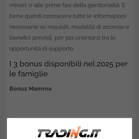
minori, o alle prime fasi della genitorialità. È
bene quindi conoscere tutte le informazioni
necessarie su requisiti, modalità di accesso e
benefici previsti, per poi orientarsi tra le
opportunità di supporto.
I 3 bonus disponibili nel 2025 per
le famiglie
Bonus Mamma