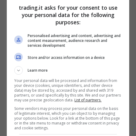
trading.it asks for your consent to use
your personal data for the following
purposes:
Personalised advertising and content, advertising and
content measurement, audience research and
services development
Il “Bonus Mamma” prevede
una
decontribuzione totale degli oneri a carico
Store and/or access information on a device
delle donne madri lavoratrici
con figli fino a
Learn more
un massimo di 250 euro mensili (3.000 euro
Your personal data will be processed and information from
your device (cookies, unique identifiers, and other device
annui), a prescindere dal fatto che siano
data) may be stored by, accessed by and shared with 319
partners, or used specifically by this site. We and our partners
sposate, e a prescindere da quanti
may use precise geolocation data.
List of partners.
Some vendors may process your personal data on the basis
contribuiscono all’Isee del nucleo familiare,
of legitimate interest, which you can object to by managing
your options below. Look for a link at the bottom of this page
ma con un limite di 40mila euro. Per
or in the site menu to manage or withdraw consent in privacy
and cookie settings.
usufruire di questo bonus, le madri devono