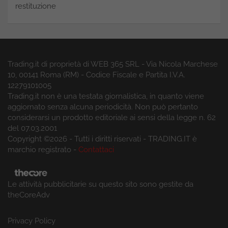
restituzione
Trading.it di proprietà di WEB 365 SRL - Via Nicola Marchese
10, 00141 Roma (RM) - Codice Fiscale e Partita I.V.A.
12279101005
Trading.it non è una testata giornalistica, in quanto viene
aggiornato senza alcuna periodicità. Non può pertanto
considerarsi un prodotto editoriale ai sensi della legge n. 62
del 07.03.2001
Copyright ©2026 - Tutti i diritti riservati - TRADING.IT è
marchio registrato -
Contattaci
Le attività pubblicitarie su questo sito sono gestite da
theCoreAdv
Privacy Policy