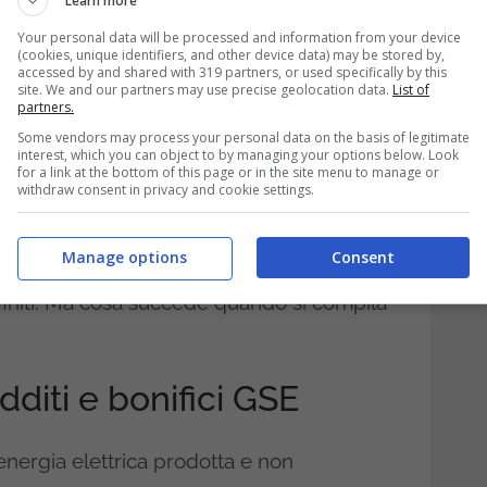
Learn more
 stesso GSE.
Your personal data will be processed and information from your device
(cookies, unique identifiers, and other device data) may be stored by,
altre tipologie di reddito è fondamentale: i
accessed by and shared with 319 partners, or used specifically by this
site. We and our partners may use precise geolocation data.
List of
partners.
ta e ceduta alla rete sono inquadrati come
Some vendors may process your personal data on the basis of legitimate
ticolare, la normativa li colloca tra i “redditi
interest, which you can object to by managing your options below. Look
for a link at the bottom of this page or in the site menu to manage or
 nella dichiarazione dei redditi annuale.
withdraw consent in privacy and cookie settings.
della compilazione del 730 o del modello
Manage options
Consent
ere correttamente riportati nei quadri
definiti. Ma cosa succede quando si compila
dditi e bonifici GSE
energia elettrica prodotta e non