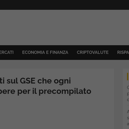
ERCATI
ECONOMIA E FINANZA
CRIPTOVALUTE
RISP
ti sul GSE che ogni
C
ere per il precompilato
p
s
a