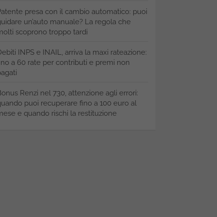
atente presa con il cambio automatico: puoi
uidare un’auto manuale? La regola che
olti scoprono troppo tardi
ebiti INPS e INAIL, arriva la maxi rateazione:
ino a 60 rate per contributi e premi non
agati
onus Renzi nel 730, attenzione agli errori:
uando puoi recuperare fino a 100 euro al
ese e quando rischi la restituzione