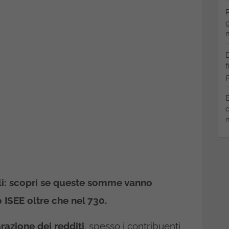
P
g
m
D
f
p
B
q
m
cali: scopri se queste somme vanno
 ISEE oltre che nel 730.
razione dei redditi
, spesso i contribuenti