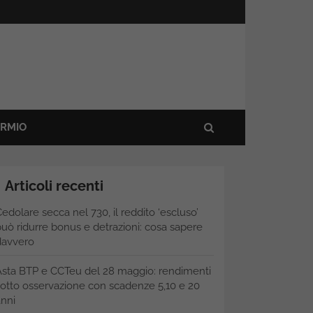
ARMIO
Articoli recenti
edolare secca nel 730, il reddito ‘escluso’
uò ridurre bonus e detrazioni: cosa sapere
davvero
Asta BTP e CCTeu del 28 maggio: rendimenti
otto osservazione con scadenze 5,10 e 20
nni