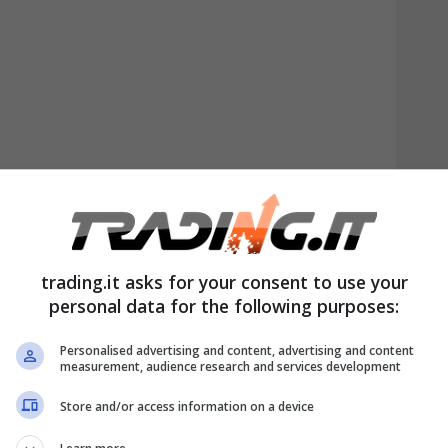
taico
installato sulla propria abitazione
trading.it asks for your consent to use your
ia non autoconsumata, e non sempre è
personal data for the following purposes:
me vadano riportate. Alcuni temono di
Personalised advertising and content, advertising and content
730
che nella
Dichiarazione Sostitutiva
measurement, audience research and services development
così duplicazioni. La questione, però, trova
Store and/or access information on a device
egole in vigore e le istruzioni fornite