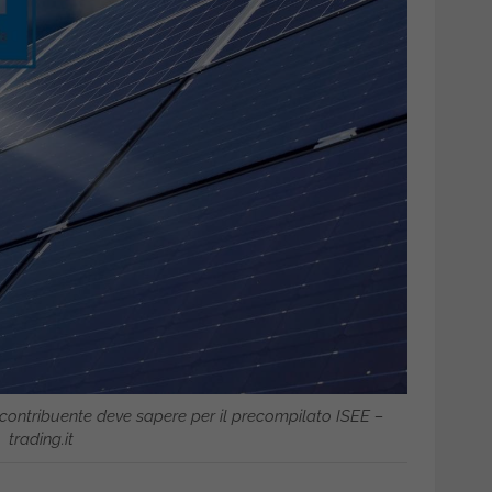
 contribuente deve sapere per il precompilato ISEE –
trading.it