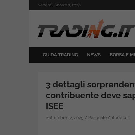
Skip
venerdì, Agosto 7, 2026
to
content
Il mondo del trading online
Trading.it
GUIDA TRADING
NEWS
BORSA E M
3 dettagli sorprenden
contribuente deve sap
ISEE
Settembre 12, 2025
Pasquale Antoniacci