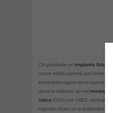
Chi possiede un
impianto fotovol
riceve infatti somme per l’energ
immediato capire dove queste som
doverle indicare sia nel
modello 
Unica
(DSU) per l’ISEE, rischiando 
risposta chiara se si analizzano le r