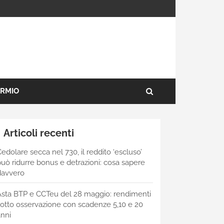
ARMIO
Articoli recenti
edolare secca nel 730, il reddito ‘escluso’
uò ridurre bonus e detrazioni: cosa sapere
davvero
Asta BTP e CCTeu del 28 maggio: rendimenti
otto osservazione con scadenze 5,10 e 20
nni