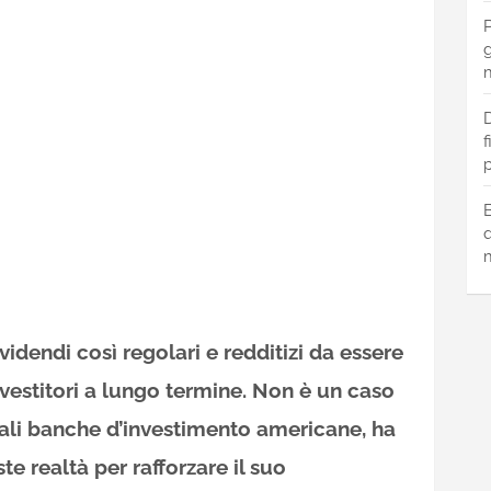
P
g
m
D
f
p
B
q
m
idendi così regolari e redditizi da essere
investitori a lungo termine. Non è un caso
pali banche d’investimento americane, ha
e realtà per rafforzare il suo