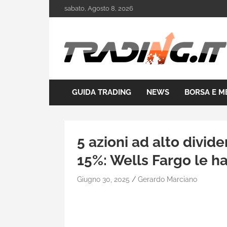
Skip
sabato, Agosto 8, 2026
to
content
Il mondo del trading online
Trading.it
GUIDA TRADING
NEWS
BORSA E M
5 azioni ad alto divid
15%: Wells Fargo le ha
Giugno 30, 2025
Gerardo Marciano