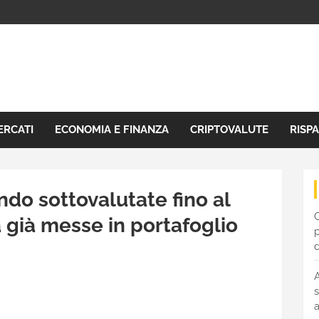
ERCATI
ECONOMIA E FINANZA
CRIPTOVALUTE
RISP
endo sottovalutate fino al
C
 già messe in portafoglio
p
s
a