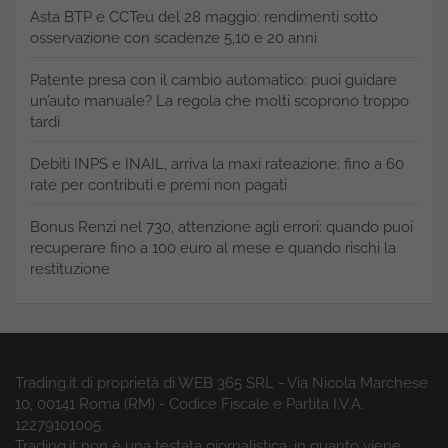
Asta BTP e CCTeu del 28 maggio: rendimenti sotto
osservazione con scadenze 5,10 e 20 anni
Patente presa con il cambio automatico: puoi guidare
un’auto manuale? La regola che molti scoprono troppo
tardi
Debiti INPS e INAIL, arriva la maxi rateazione: fino a 60
rate per contributi e premi non pagati
Bonus Renzi nel 730, attenzione agli errori: quando puoi
recuperare fino a 100 euro al mese e quando rischi la
restituzione
Trading.it di proprietà di WEB 365 SRL - Via Nicola Marchese
10, 00141 Roma (RM) - Codice Fiscale e Partita I.V.A.
12279101005
Trading.it non è una testata giornalistica, in quanto viene