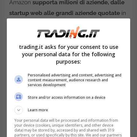
Amazon
supporta milioni di aziende, dalle
startup web alle grandi aziende quotate
in
borsa come McDonald’s, General Electric,
Netflix e Vanguard.
trading.it asks for your consent to use
your personal data for the following
purposes:
Personalised advertising and content, advertising and
content measurement, audience research and
services development
Store and/or access information on a device
Learn more
Your personal data will be processed and information from
your device (cookies, unique identifiers, and other device
Selipsky ha lavorato per più di un decennio
data) may be stored by, accessed by and shared with 319
partners, or used specifically by this site. We and our partners