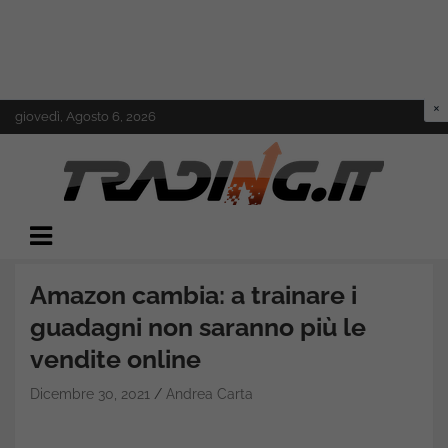
Skip
giovedì, Agosto 6, 2026
to
content
Il mondo del trading online
Trading.it
Amazon cambia: a trainare i
guadagni non saranno più le
vendite online
Dicembre 30, 2021
Andrea Carta