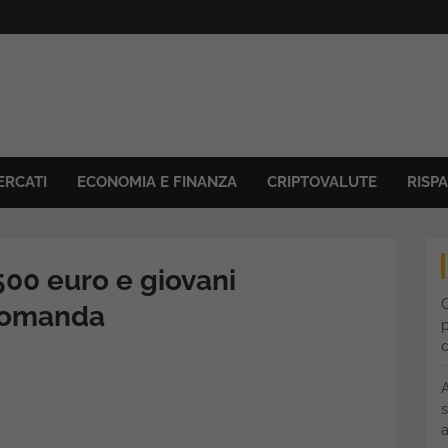
ERCATI
ECONOMIA E FINANZA
CRIPTOVALUTE
RISP
500 euro e giovani
C
 domanda
p
s
a