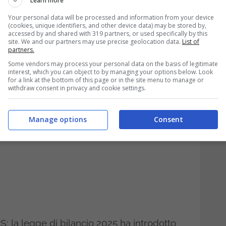
Learn more
Your personal data will be processed and information from your device
(cookies, unique identifiers, and other device data) may be stored by,
accessed by and shared with 319 partners, or used specifically by this
er lavoratori autonomi e
site. We and our partners may use precise geolocation data.
List of
partners.
Some vendors may process your personal data on the basis of legitimate
interest, which you can object to by managing your options below. Look
for a link at the bottom of this page or in the site menu to manage or
withdraw consent in privacy and cookie settings.
Manage options
Consent
PS; la legge di bilancio 2025 ha introdotto