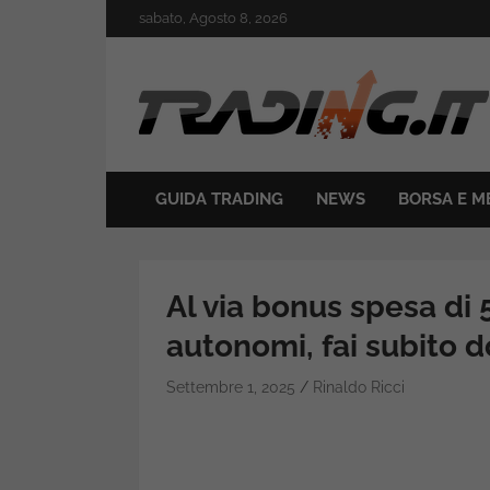
Skip
sabato, Agosto 8, 2026
to
content
Il mondo del trading online
Trading.it
GUIDA TRADING
NEWS
BORSA E M
Al via bonus spesa di 
autonomi, fai subito
Settembre 1, 2025
Rinaldo Ricci