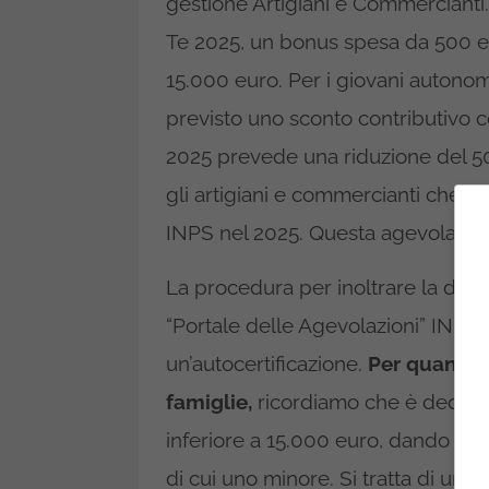
gestione Artigiani e Commercianti
Te 2025, un bonus spesa da 500 eu
15.000 euro. Per i giovani autonomi
previsto uno sconto contributivo c
2025 prevede una riduzione del 50
gli artigiani e commercianti che si 
INPS nel 2025. Questa agevolazion
La procedura per inoltrare la doma
“Portale delle Agevolazioni” INPS
un’autocertificazione.
Per quanto r
famiglie,
ricordiamo che è dedicat
inferiore a 15.000 euro, dando pri
di cui uno minore. Si tratta di una