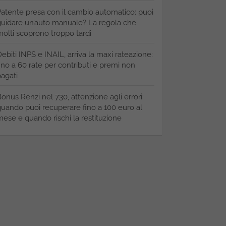
atente presa con il cambio automatico: puoi
uidare un’auto manuale? La regola che
olti scoprono troppo tardi
ebiti INPS e INAIL, arriva la maxi rateazione:
ino a 60 rate per contributi e premi non
agati
onus Renzi nel 730, attenzione agli errori:
uando puoi recuperare fino a 100 euro al
ese e quando rischi la restituzione