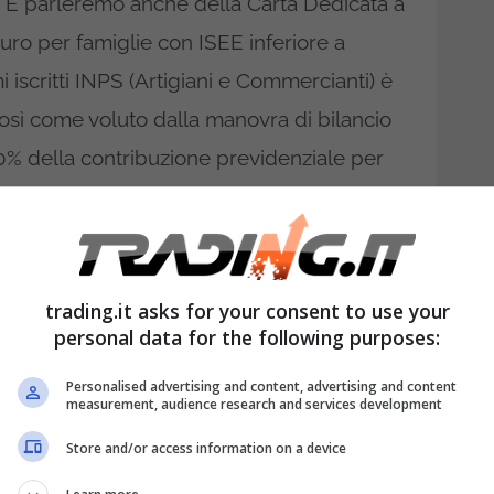
. E parleremo anche della Carta Dedicata a
ro per famiglie con ISEE inferiore a
 iscritti INPS (Artigiani e Commercianti) è
osì come voluto dalla manovra di bilancio
% della contribuzione previdenziale per
iscrivono per la prima volta alla gestione
e è applicata per 36 mesi consecutivi.
nda è disponibile online attraverso il
trading.it asks for your consent to use your
. È necessario compilare
personal data for the following purposes:
iguarda la carta Dedicata a Te 2025 per
Personalised advertising and content, advertising and content
a alle famiglie con un Reddito ISEE
measurement, audience research and services development
orità a quelle con almeno tre componenti,
Store and/or access information on a device
 carta prepagata da 500 euro per l’acquisto