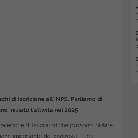
P
g
m
D
f
p
B
q
m
schi di iscrizione all’INPS. Parliamo di
 iniziato l’attività nel 2025.
tegorie di lavoratori che possono iniziare
one importante dei contributi. E c’è