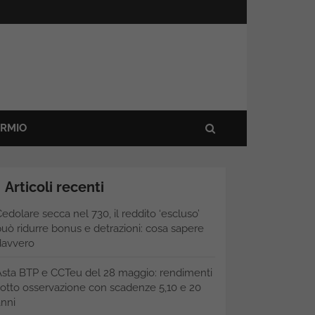
ARMIO
Articoli recenti
edolare secca nel 730, il reddito ‘escluso’
uò ridurre bonus e detrazioni: cosa sapere
davvero
Asta BTP e CCTeu del 28 maggio: rendimenti
otto osservazione con scadenze 5,10 e 20
nni