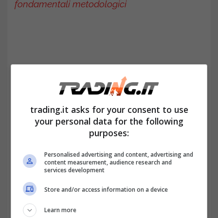
fondamentali metodologici
trading.it asks for your consent to use
your personal data for the following
purposes:
Personalised advertising and content, advertising and
LEGGI ANCHE >>
Analisi tecnica: che cos’è
content measurement, audience research and
services development
una candela nel trading e come funziona
Store and/or access information on a device
l’analisi candlestick
Learn more
Il ruolo fondamentale della