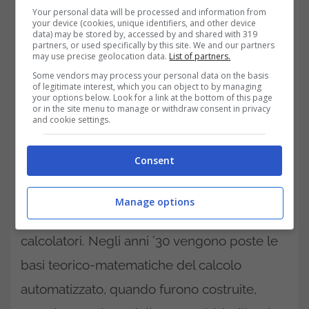
Your personal data will be processed and information from
guerra e della tecnologia
your device (cookies, unique identifiers, and other device
data) may be stored by, accessed by and shared with 319
partners, or used specifically by this site. We and our partners
Il trading online fonde infatti le esperienze e
may use precise geolocation data.
List of partners.
le competenze di due settori principali: la
Some vendors may process your personal data on the basis
of legitimate interest, which you can object to by managing
finanza
e la
telematica
, ovvero il risultato
your options below. Look for a link at the bottom of this page
or in the site menu to manage or withdraw consent in privacy
dell’unione tra informatica e
and cookie settings.
telecomunicazioni. Ma per arrivare alla
Consent
tecnologia dei nostri giorni ci sarà bisogno di
un lungo e travagliato percorso, che inizia a
Manage options
svilupparsi concretamente con i primi
calcolatori. Negli anni ’30 vengono poste le
basi teorico-matematiche del calcolo
automatizzato, quando furono costruite,