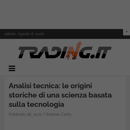
Skip
sabato, Agosto 8, 2026
to
content
Il mondo del trading online
Trading.it
Analisi tecnica: le origini
storiche di una scienza basata
sulla tecnologia
Febbraio 28, 2021
Andrea Carta