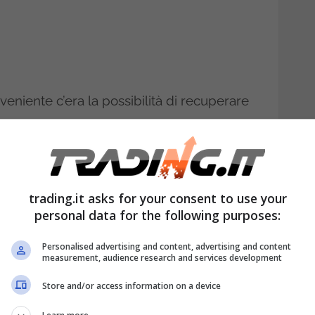
eniente c’era la possibilità di recuperare
hiarazione dei redditi. Ma ora tutto questo
 modifica legislativa sta facendo il suo
vata, potrebbe cancellare uno dei pilastri
trading.it asks for your consent to use your
personal data for the following purposes:
eto: perché la detrazione
Personalised advertising and content, advertising and content
measurement, audience research and services development
 all’estero potrebbe
Store and/or access information on a device
uropa