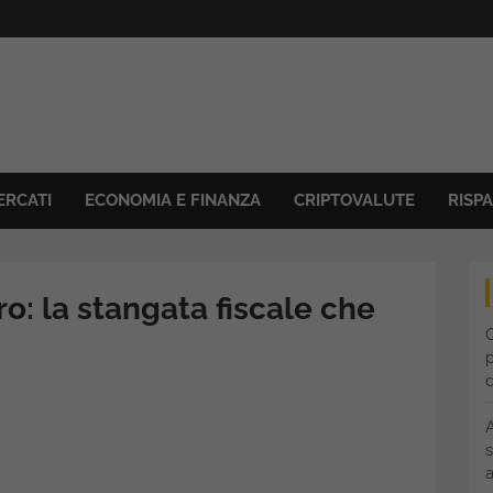
ERCATI
ECONOMIA E FINANZA
CRIPTOVALUTE
RISP
ro: la stangata fiscale che
C
p
s
a