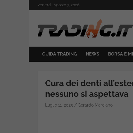
Skip
venerdì, Agosto 7, 2026
to
content
Il mondo del trading online
Trading.it
GUIDA TRADING
NEWS
BORSA E M
Cura dei denti all’este
nessuno si aspettava
Luglio 11, 2025
Gerardo Marciano