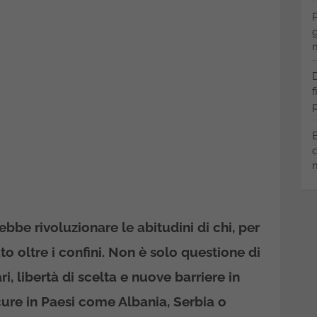
P
g
m
D
f
p
B
q
m
be rivoluzionare le abitudini di chi, per
to oltre i confini. Non è solo questione di
ri, libertà di scelta e nuove barriere in
 cure in Paesi come Albania, Serbia o