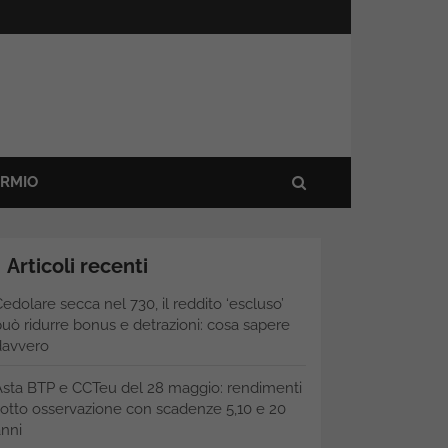
ARMIO
Articoli recenti
edolare secca nel 730, il reddito ‘escluso’
uò ridurre bonus e detrazioni: cosa sapere
davvero
Asta BTP e CCTeu del 28 maggio: rendimenti
otto osservazione con scadenze 5,10 e 20
nni