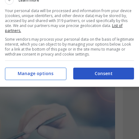
Learn more
egge n. 84/2025 che, se dovesse
Your personal data will be processed and information from your device
(cookies, unique identifiers, and other device data) may be stored by,
ù detraibili le cure dentistiche effettuate
accessed by and shared with 319 partners, or used specifically by this
site. We and our partners may use precise geolocation data.
List of
Europea e dello Spazio Economico Europeo.
partners.
Some vendors may process your personal data on the basis of legitimate
i maggioranza come Lega, Forza Italia e
interest, which you can object to by managing your options below. Look
for a link at the bottom of this page or in the site menu to manage or
dal 2026 ogni beneficio fiscale legato a cure
withdraw consent in privacy and cookie settings.
ero del 19% per chi sceglie di farsi curare i
Manage options
Consent