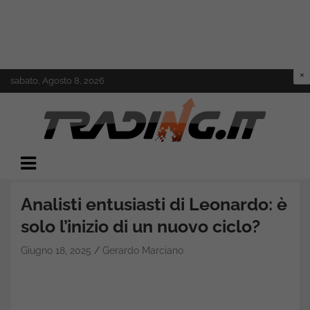
Skip
sabato, Agosto 8, 2026
to
content
Il mondo del trading online
Trading.it
Analisti entusiasti di Leonardo: è
solo l’inizio di un nuovo ciclo?
Giugno 18, 2025
Gerardo Marciano