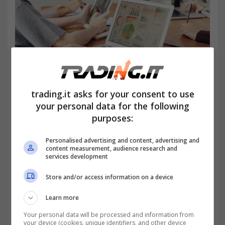
trading.it asks for your consent to use
Leonardo al centro delle attenzioni delle banche d’affari-
your personal data for the following
trading.it
purposes:
Personalised advertising and content, advertising and
content measurement, audience research and
services development
Store and/or access information on a device
Learn more
Your personal data will be processed and information from
your device (cookies, unique identifiers, and other device