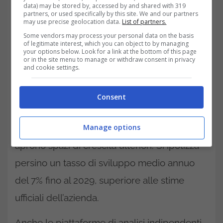
data) may be stored by, accessed by and shared with 319
partners, or used specifically by this site. We and our partners
may use precise geolocation data.
List of partners.
Some vendors may process your personal data on the basis
Jefferies è andata oltre, lanciando la
of legitimate interest, which you can object to by managing
your options below. Look for a link at the bottom of this page
copertura sul titolo con un target di ben 52
or in the site menu to manage or withdraw consent in privacy
and cookie settings.
euro. Per gli analisti americani, la posizione
di Leonardo nel comparto difesa è
Consent
particolarmente solida, e le nuove iniziative,
Manage options
come la joint venture nel settore terrestre,
aprono spazi di crescita ulteriori. Si ipotizza
persino un tasso di sviluppo medio annuo
del 7% fino al 2029, superiore alle stime
ufficiali dell’azienda.
Anche le piattaforme di analisi indipendenti