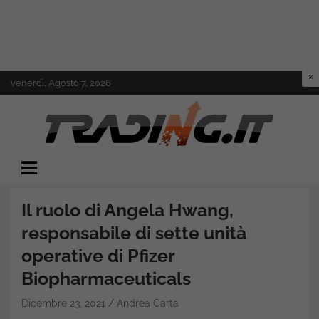
Skip
venerdì, Agosto 7, 2026
to
content
Il mondo del trading online
Trading.it
Il ruolo di Angela Hwang,
responsabile di sette unità
operative di Pfizer
Biopharmaceuticals
Dicembre 23, 2021
Andrea Carta