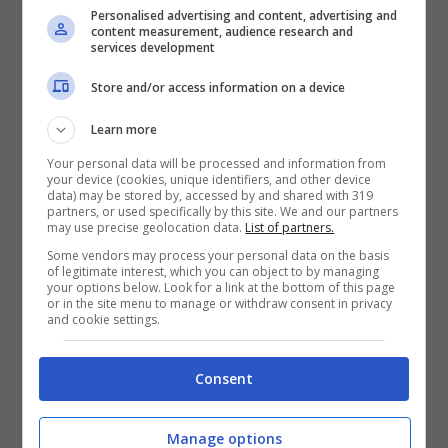
Personalised advertising and content, advertising and
content measurement, audience research and
services development
Store and/or access information on a device
In qualità di Group President di Pfizer
Learn more
Biopharma, collabora insieme alle aziende
Your personal data will be processed and information from
del settore per fornire farmaci che
your device (cookies, unique identifiers, and other device
data) may be stored by, accessed by and shared with 319
rispondano alle principali priorità sanitarie in
partners, or used specifically by this site. We and our partners
may use precise geolocation data.
List of partners.
materia di cancro, malattie rare,
Some vendors may process your personal data on the basis
of legitimate interest, which you can object to by managing
infiammazione e immunologia, cure primarie,
your options below. Look for a link at the bottom of this page
or in the site menu to manage or withdraw consent in privacy
malattie infettive e vaccinazione.
and cookie settings.
Angela che lavora in Pfizer da oltre 24
Consent
anni, ha oggi la responsabilità di sette
unità operative
di cui coordina le attività e
Manage options