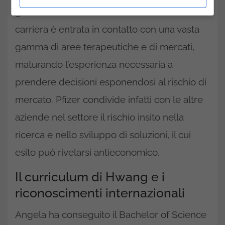
gli eventuali investimenti. Durante la sua
carriera è entrata in contatto con una vasta
gamma di aree terapeutiche e di mercati,
maturando l’esperienza necessaria a
prendere decisioni esponendosi al rischio di
mercato. Pfizer condivide infatti con le altre
aziende nel settore il rischio insito nella
ricerca e nello sviluppo di soluzioni, il cui
esito può rivelarsi antieconomico.
Il curriculum di Hwang e i
riconoscimenti internazionali
Angela ha conseguito il Bachelor of Science