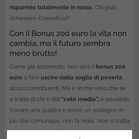
risparmio totalmente in rosso.
Chi può
richiedere il beneficio?
Con il Bonus 200 euro la vita non
cambia, ma il futuro sembra
meno brutto!
Come già accennato, non sarà il
bonus 200
euro
a fare
uscire dalla soglia di povertà
alcuni contribuenti. Ma è anche vero che se
si tratta di chi è del
“ceto medio”,
è possibile
trovare una quadra e avere un sostegno in
più che comunque, non fa male. Non si tratta
solo di spese quotidiane, ma anche di capire