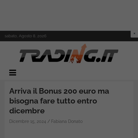
Skip
sabato, Agosto 8, 2026
to
content
Il mondo del trading online
Trading.it
Arriva il Bonus 200 euro ma
bisogna fare tutto entro
dicembre
Dicembre 15, 2024
Fabiana Donato