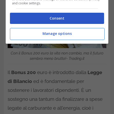
and cookie settings.
Consent
Manage options
Con il Bonus 200 euro la vita non cambia, ma il futuro
sembra meno brutto!- Trading.it
Il
Bonus 200
euro è introdotto dalla
Legge
di Bilancio
ed è fondamentale per
sostenere i lavoratori dipendenti. È un
sostegno una tantum da finalizzare a spese
legate al carburante e all’energia, cioè i