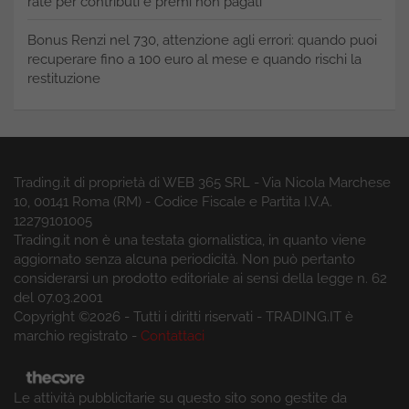
rate per contributi e premi non pagati
Bonus Renzi nel 730, attenzione agli errori: quando puoi
recuperare fino a 100 euro al mese e quando rischi la
restituzione
Trading.it di proprietà di WEB 365 SRL - Via Nicola Marchese
10, 00141 Roma (RM) - Codice Fiscale e Partita I.V.A.
12279101005
Trading.it non è una testata giornalistica, in quanto viene
aggiornato senza alcuna periodicità. Non può pertanto
considerarsi un prodotto editoriale ai sensi della legge n. 62
del 07.03.2001
Copyright ©2026 - Tutti i diritti riservati - TRADING.IT è
marchio registrato -
Contattaci
Le attività pubblicitarie su questo sito sono gestite da