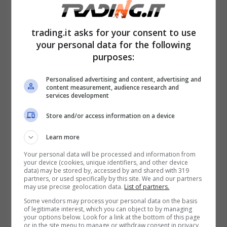
dove attingere per pagare quelle
improvvise. Ci sono dei
settori specifici
che
trading.it asks for your consent to use
si riprenderanno.
your personal data for the following
purposes:
Personalised advertising and content, advertising and
content measurement, audience research and
services development
Store and/or access information on a device
Learn more
Your personal data will be processed and information from
your device (cookies, unique identifiers, and other device
data) may be stored by, accessed by and shared with 319
partners, or used specifically by this site. We and our partners
may use precise geolocation data.
List of partners.
Some vendors may process your personal data on the basis
of legitimate interest, which you can object to by managing
your options below. Look for a link at the bottom of this page
or in the site menu to manage or withdraw consent in privacy