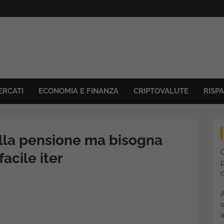
ERCATI
ECONOMIA E FINANZA
CRIPTOVALUTE
RISP
ulla pensione ma bisogna
C
acile iter
p
s
a