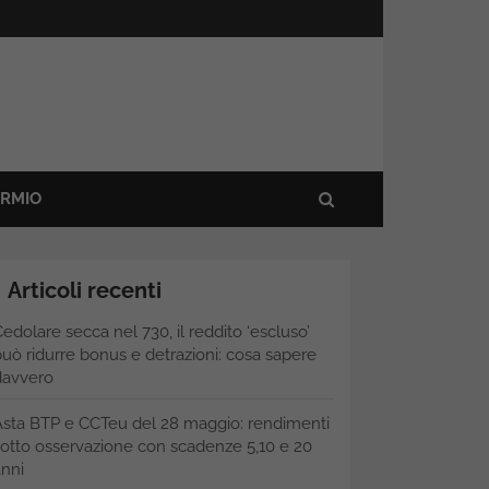
ARMIO
Articoli recenti
edolare secca nel 730, il reddito ‘escluso’
uò ridurre bonus e detrazioni: cosa sapere
davvero
Asta BTP e CCTeu del 28 maggio: rendimenti
otto osservazione con scadenze 5,10 e 20
nni