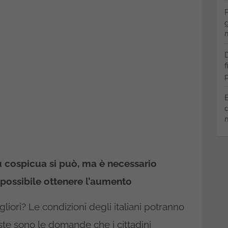
P
g
m
D
f
p
B
q
m
ù cospicua si può, ma è necessario
impossibile ottenere l’aumento
liori? Le condizioni degli italiani potranno
ste sono le domande che i cittadini