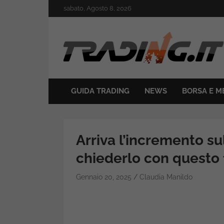
Skip
sabato, Agosto 8, 2026
to
content
Il mondo del trading online
Trading.it
GUIDA TRADING
NEWS
BORSA E M
Arriva l’incremento s
chiederlo con questo f
Gennaio 20, 2025
Claudia Manildo