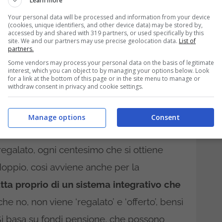
Learn more
Your personal data will be processed and information from your device
(cookies, unique identifiers, and other device data) may be stored by,
accessed by and shared with 319 partners, or used specifically by this
site. We and our partners may use precise geolocation data.
List of
partners.
Some vendors may process your personal data on the basis of legitimate
interest, which you can object to by managing your options below. Look
for a link at the bottom of this page or in the site menu to manage or
withdraw consent in privacy and cookie settings.
Manage options
Consent
regalato, ogni centesimo che si ottiene
doppio, così avviene anche per la
atta proprio di un sistema integrativo che
he no, non viene ‘regalato’ e ‘offerto’, bensì
 Si basa su fondi pensione, che possono