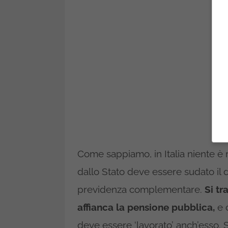
Come sappiamo, in Italia niente è 
dallo Stato deve essere sudato il 
previdenza complementare.
Si tr
affianca la pensione pubblica,
e c
deve essere ‘lavorato’ anch’esso.