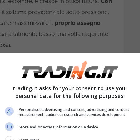
 si espande, e cresce in ottica futura.
Con
 il sistema previdenziale sotto pressione,
rcare massimizzare il
proprio assegno
i sarà talmente basso una volta raggiunto
tosa.
la pensione di base è rappresentata dalla
pportunità che non tutti conoscono ma che
 negli anni della vecchiaia. Vediamo allora
trading.it asks for your consent to use your
e per ottenere un incremento, che anche
personal data for the following purposes:
enere un’uscita più dignitosa.
Personalised advertising and content, advertising and content
measurement, audience research and services development
revidenza
Store and/or access information on a device