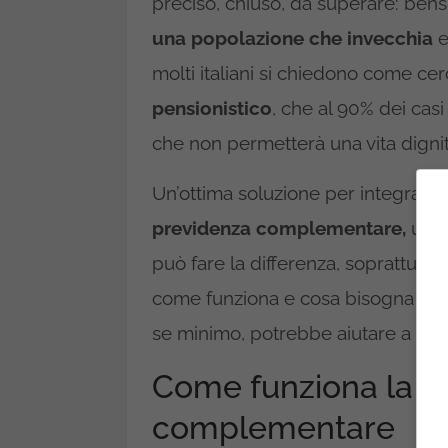
preciso, chiuso, da superare: bensì
una popolazione che invecchia
e
molti italiani si chiedono come ce
pensionistico
, che al 90% dei cas
che non permetterà una vita digni
Un’ottima soluzione per integrare 
previdenza complementare,
un’o
può fare la differenza, soprattutto
come funziona e cosa bisogna far
se minimo, potrebbe aiutare a
ott
Come funziona la p
complementare