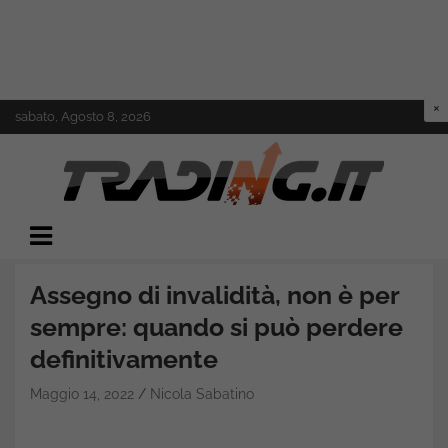
Skip
sabato, Agosto 8, 2026
to
content
Il mondo del trading online
Trading.it
Assegno di invalidità, non è per
sempre: quando si può perdere
definitivamente
Maggio 14, 2022
Nicola Sabatino