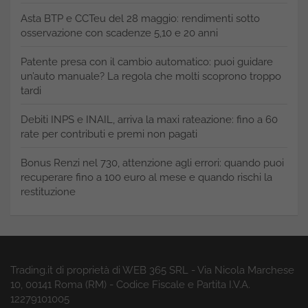
Asta BTP e CCTeu del 28 maggio: rendimenti sotto
osservazione con scadenze 5,10 e 20 anni
Patente presa con il cambio automatico: puoi guidare
un’auto manuale? La regola che molti scoprono troppo
tardi
Debiti INPS e INAIL, arriva la maxi rateazione: fino a 60
rate per contributi e premi non pagati
Bonus Renzi nel 730, attenzione agli errori: quando puoi
recuperare fino a 100 euro al mese e quando rischi la
restituzione
Trading.it di proprietà di WEB 365 SRL - Via Nicola Marchese
10, 00141 Roma (RM) - Codice Fiscale e Partita I.V.A.
12279101005