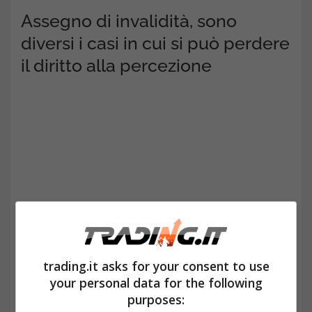
Assegno di invalidità, sono
diversi i casi in cui si può perdere
il diritto alla percezione
trading.it asks for your consent to use
A seguito della verifica di tutta la
your personal data for the following
purposes:
documentazione medica da parte