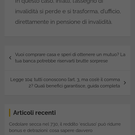
In questo caso, infatti, l’assegno di
invalidità si perde e si trasforma, d’ufficio,
direttamente in pensione di invalidità.
Navigazione
Vuoi comprare casa e speri di ottenere un mutuo? La
articoli
tua banca potrebbe riservarti brutte sorprese
Legge 104: tutti conoscono l’art. 3, ma cos’è il comma
2? Quali benefici garantisce, guida completa
Articoli recenti
Cedolare secca nel 730, il reddito ‘escluso’ può ridurre
bonus e detrazioni: cosa sapere davvero