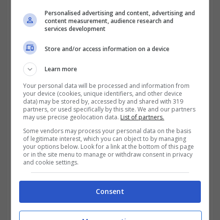
dell’apposita Commissione nominata
Personalised advertising and content, advertising and
content measurement, audience research and
dall’Inps, un richiedente può vedersi
services development
riconosciuta l’invalidità civile
. Con essa,
Store and/or access information on a device
poi, spesso vi è anche il riconoscimento del
Learn more
relativo assegno di invalidità per una durata
Your personal data will be processed and information from
your device (cookies, unique identifiers, and other device
di tre anni.
data) may be stored by, accessed by and shared with 319
partners, or used specifically by this site. We and our partners
may use precise geolocation data.
List of partners.
Dopo tale termine, la percezione di questo
Some vendors may process your personal data on the basis
assegno può essere prorogata, ma la si può
of legitimate interest, which you can object to by managing
your options below. Look for a link at the bottom of this page
or in the site menu to manage or withdraw consent in privacy
perdere anche per sempre.
Ci sono, infatti,
and cookie settings.
alcuni casi in cui il percettore di assegno
di invalidità può perdere il diritto al
Consent
godimento e, quindi, non riceverlo più.