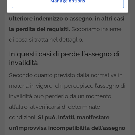
Manage options
In alcuni casi, c’entra la percezione di un
ulteriore indennizzo o assegno, in altri casi
la perdita dei requisiti.
Scopriamo insieme
di cosa si tratta nel dettaglio.
In questi casi di perde l’assegno di
invalidità
Secondo quanto previsto dalla normativa in
materia in vigore, chi percepisce l’assegno di
invalidità può perderlo da un momento
all’altro, al verificarsi di determinate
condizioni.
Si può, infatti, manifestare
un’improvvisa incompatibilità dell’assegno