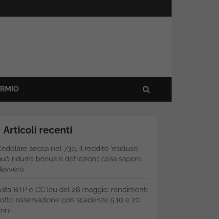
ARMIO
Articoli recenti
edolare secca nel 730, il reddito ‘escluso’
uò ridurre bonus e detrazioni: cosa sapere
davvero
Asta BTP e CCTeu del 28 maggio: rendimenti
otto osservazione con scadenze 5,10 e 20
nni