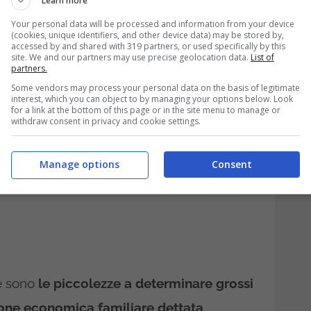
Learn more
Your personal data will be processed and information from your device
 sapere sull’assegno
(cookies, unique identifiers, and other device data) may be stored by,
accessed by and shared with 319 partners, or used specifically by this
ore per i genitori
site. We and our partners may use precise geolocation data.
List of
partners.
Some vendors may process your personal data on the basis of legitimate
interest, which you can object to by managing your options below. Look
for a link at the bottom of this page or in the site menu to manage or
withdraw consent in privacy and cookie settings.
Manage options
Consent
he sono
le piccolezze a determinare grossi
one economica familiare dettata