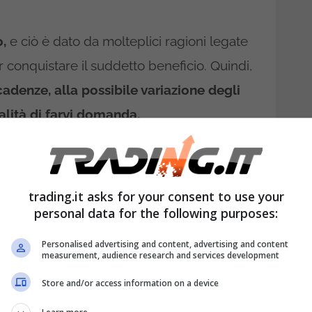
,
e ciò è dato da molteplici ragioni legate
 conquistare il suddetto beneficio. Quindi,
cadenze, alla possibile variazione degli
alità di farvi domanda.
contributo economico molto importate in
e economica e di conseguente perdita del
trading.it asks for your consent to use your
 Come se non bastasse è bene affermare
personal data for the following purposes:
oggetti ad un aggiornamento importante.
Personalised advertising and content, advertising and content
measurement, audience research and services development
omporta aumenti per le famiglie in base
ari. Quindi, non per tutti. Di base c’è
la
Store and/or access information on a device
.