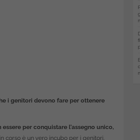
P
g
m
D
f
p
B
q
m
che i genitori devono fare per ottenere
n essere
per conquistare l’assegno unico,
n corso è un vero incubo per i genitori.