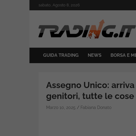
Skip
sabato, Agosto 8, 2026
to
content
Il mondo del trading online
Trading.it
GUIDA TRADING
NEWS
BORSA E M
Assegno Unico: arriva 
genitori, tutte le cose
Marzo 10, 2025
Fabiana Donato