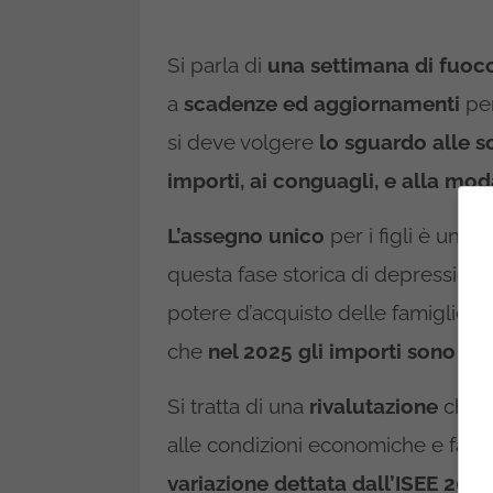
Si parla di
una settimana di fuoco
a
scadenze ed aggiornamenti
per
si deve volgere
lo sguardo alle s
importi, ai conguagli, e alla mod
L’assegno unico
per i figli è un 
questa fase storica di depression
potere d’acquisto delle famiglie.
che
nel 2025 gli importi sono s
Si tratta di una
rivalutazione
che c
alle condizioni economiche e famili
variazione dettata dall’ISEE 2025