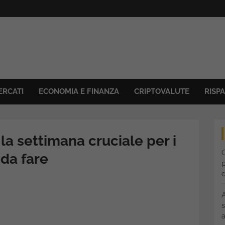
ERCATI
ECONOMIA E FINANZA
CRIPTOVALUTE
RISP
la settimana cruciale per i
C
 da fare
p
s
a