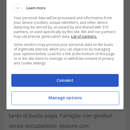
Learn more
Your personal data will be processed and information from
your device (cookies, unique identifiers, and other device
data) may be stored by, accessed by and shared with 319
partners, or used specifically by this site. We and our partners
may use precise geolocation data.
List of partners.
Some vendors may process your personal data on the basis
of legitimate interest, which you can object to by managing
your options below. Look for a link at the bottom of this page
L’assegno unico temporaneo cosi come
or in the site menu to manage or withdraw consent in privacy
and cookie settings.
l’assegno
unico per i figli entrerà
ufficialmente in vigore come sostegno dal
Consent
2022. E’ riservato a tutte le famiglie con figli
minorenni a carico in cui nessuno dei
Manage options
componenti adulti risulti
dipendente
, con
tanto di busta paga. Famiglie con genitori
senza occupazione, oppure con