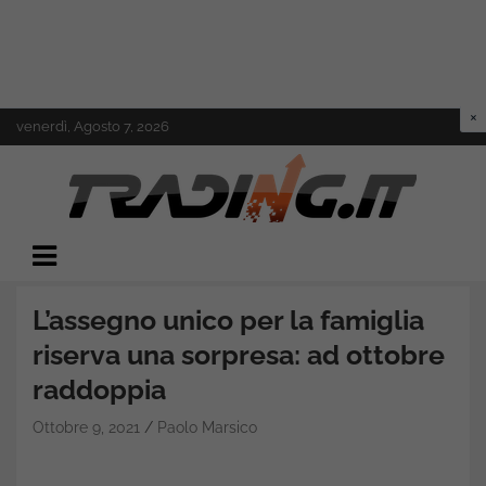
Skip
venerdì, Agosto 7, 2026
to
content
Il mondo del trading online
Trading.it
L’assegno unico per la famiglia
riserva una sorpresa: ad ottobre
raddoppia
Ottobre 9, 2021
Paolo Marsico