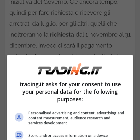
iniziativa del Governo. C’è ancora tempo,
quindi per fare richiesta e ricevere gli
arretrati da luglio, per gli altri, quelli che
inoltreranno la
richiesta
dal 1 novembre al 31
dicembre, invece ci sarà il pagamento
soltanto dal mese in cui è stata inoltrata la
domanda.
Assegno unico per le famiglie:
trading.it asks for your consent to use
your personal data for the following
ecco in cosa consiste il nuovo
purposes:
provvedimento del Governo
Personalised advertising and content, advertising and
content measurement, audience research and
services development
Store and/or access information on a device