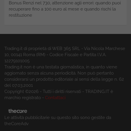
Bonus Renzi nel 730, attenzione agli errori: quando puoi
recuperare fino a 100 euro al mese e quando rischi la
restituzione
Trading.it di proprietà di WEB 365 SRL - Via Nicola Marchese
10, 00141 Roma (RM) - Codice Fiscale e Partita I.V.A.
12279101005
Trading.it non è una testata giornalistica, in quanto viene
aggiornato senza alcuna periodicità. Non può pertanto
considerarsi un prodotto editoriale ai sensi della legge n. 62
del 07.03.2001
Copyright ©2026 - Tutti i diritti riservati - TRADING.IT è
marchio registrato -
Contattaci
Le attività pubblicitarie su questo sito sono gestite da
theCoreAdv