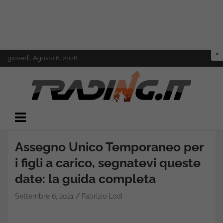
Skip
giovedì, Agosto 6, 2026
to
content
Il mondo del trading online
Trading.it
Assegno Unico Temporaneo per
i figli a carico, segnatevi queste
date: la guida completa
Settembre 6, 2021
Fabrizio Lodi