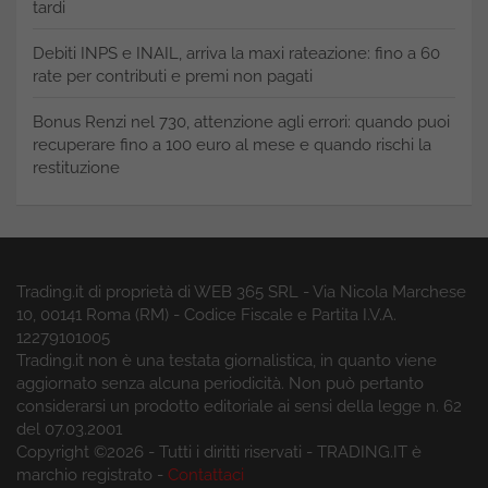
tardi
Debiti INPS e INAIL, arriva la maxi rateazione: fino a 60
rate per contributi e premi non pagati
Bonus Renzi nel 730, attenzione agli errori: quando puoi
recuperare fino a 100 euro al mese e quando rischi la
restituzione
Trading.it di proprietà di WEB 365 SRL - Via Nicola Marchese
10, 00141 Roma (RM) - Codice Fiscale e Partita I.V.A.
12279101005
Trading.it non è una testata giornalistica, in quanto viene
aggiornato senza alcuna periodicità. Non può pertanto
considerarsi un prodotto editoriale ai sensi della legge n. 62
del 07.03.2001
Copyright ©2026 - Tutti i diritti riservati - TRADING.IT è
marchio registrato -
Contattaci