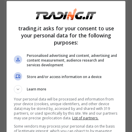
trading.it asks for your consent to use
your personal data for the following
purposes:
Personalised advertising and content, advertising and
content measurement, audience research and
Come sopra detto l’Assegno unico
services development
temporaneo può essere richiesto fino al 30
Store and/or access information on a device
settembre 2021. Ai genitori che presentano
Learn more
domanda entro il 30 settembre vengono
Your personal data will be processed and information from
riconosciuti gli arretrati con decorrenza dal
your device (cookies, unique identifiers, and other device
data) may be stored by, accessed by and shared with 319
partners, or used specifically by this site. We and our partners
mese di luglio. Per le presentazioni
may use precise geolocation data.
List of partners.
successive, la prestazione riconosciuta parte
Some vendors may process your personal data on the basis
of legitimate interest, which you can object to by managing