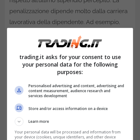
rispetto all’ultimo stipendio percepito. La
penalizzazione dipende molto dalla carriera
lavorativa della dipendente. Ad esempio,
una lavoratrice con una carriera discontinua,
subirà una penalizzazione più alta rispetto ad
una lavoratrice che non ha subito
trading.it asks for your consent to use
your personal data for the following
cambiamenti.
purposes:
Con l’innalzamento nel 2022 del requisito
Personalised advertising and content, advertising and
content measurement, audience research and
anagrafico a 59 e 60 anni, la penalizzazione
services development
si riduce, in quanto le lavoratrici che
Store and/or access information on a device
accederanno all’Opzione donna, potranno
Learn more
contare su un trattamento pensionistico
Your personal data will be processed and information from
meno penalizzante. Questo perché hanno un
your device (cookies, unique identifiers, and other device