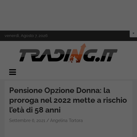
Skip
venerdì, Agosto 7, 2026
to
content
Il mondo del trading online
Trading.it
Pensione Opzione Donna: la
proroga nel 2022 mette a rischio
l’età di 58 anni
Settembre 6, 2021
Angelina Tortora