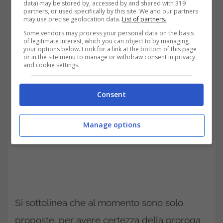
data) may be stored by, accessed by and shared with 319
anno in meno di contributi versati prima del
partners, or used specifically by this site. We and our partners
may use precise geolocation data.
List of partners.
1996 che confluiranno nel sistema
Some vendors may process your personal data on the basis
of legitimate interest, which you can object to by managing
contributivo.
your options below. Look for a link at the bottom of this page
or in the site menu to manage or withdraw consent in privacy
and cookie settings.
Consent
Manage options
Si sottolinea che al momento sono solo
proposte, per avere certezza della proroga