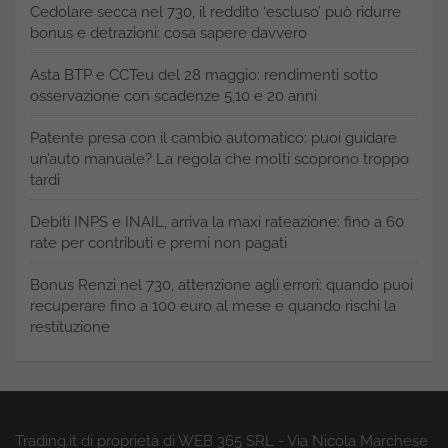
Cedolare secca nel 730, il reddito ‘escluso’ può ridurre
bonus e detrazioni: cosa sapere davvero
Asta BTP e CCTeu del 28 maggio: rendimenti sotto
osservazione con scadenze 5,10 e 20 anni
Patente presa con il cambio automatico: puoi guidare
un’auto manuale? La regola che molti scoprono troppo
tardi
Debiti INPS e INAIL, arriva la maxi rateazione: fino a 60
rate per contributi e premi non pagati
Bonus Renzi nel 730, attenzione agli errori: quando puoi
recuperare fino a 100 euro al mese e quando rischi la
restituzione
Trading.it di proprietà di WEB 365 SRL - Via Nicola Marchese