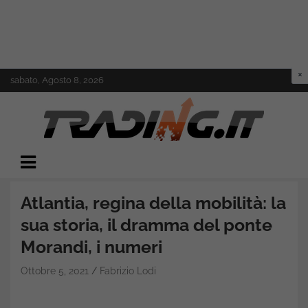
Skip
sabato, Agosto 8, 2026
to
content
Il mondo del trading online
Trading.it
Atlantia, regina della mobilità: la
sua storia, il dramma del ponte
Morandi, i numeri
Ottobre 5, 2021
Fabrizio Lodi