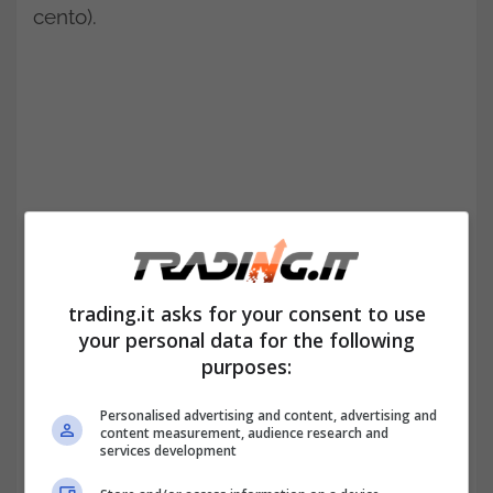
cento).
trading.it asks for your consent to use
your personal data for the following
La società, che aveva in concessione fino al
purposes:
2038 la gestione della maggior parte della
Personalised advertising and content, advertising and
content measurement, audience research and
rete tricolore, passa a un consorzio guidato
services development
da Cassa Depositi e Prestiti (51 per cento),