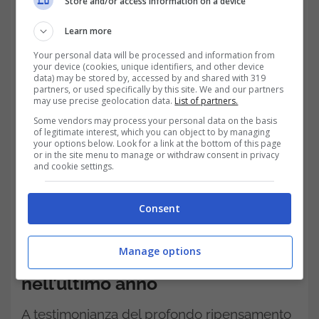
Store and/or access information on a device
Blackstone (24,5 per cento) e Macquarie
Learn more
(24,5 per cento). L’operazione ha comportato
Your personal data will be processed and information from
un incasso di 8 miliardi di euro a favore di
your device (cookies, unique identifiers, and other device
data) may be stored by, accessed by and shared with 319
Atlantia.
partners, or used specifically by this site. We and our partners
may use precise geolocation data.
List of partners.
Some vendors may process your personal data on the basis
Di fatto Il controllo passa allo Stato Italiano,
of legitimate interest, which you can object to by managing
your options below. Look for a link at the bottom of this page
nella persona della
Cdp
. E’ la prima volta in
or in the site menu to manage or withdraw consent in privacy
and cookie settings.
Italia che una grande opera viene ripristinata
prima di aver trovato una soluzione giuridica
Consent
al riguardo.
Manage options
Un deciso cambio di rotta
nell’ultimo anno
A testimonianza del profondo ripensamento