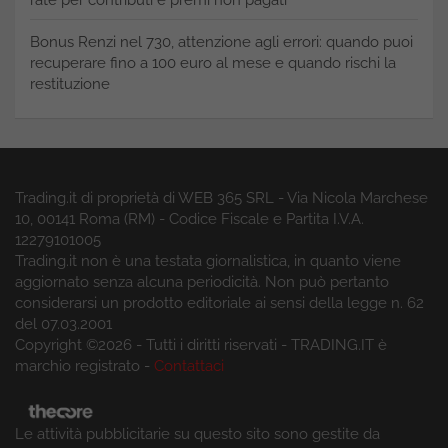
rate per contributi e premi non pagati
Bonus Renzi nel 730, attenzione agli errori: quando puoi
recuperare fino a 100 euro al mese e quando rischi la
restituzione
Trading.it di proprietà di WEB 365 SRL - Via Nicola Marchese
10, 00141 Roma (RM) - Codice Fiscale e Partita I.V.A.
12279101005
Trading.it non è una testata giornalistica, in quanto viene
aggiornato senza alcuna periodicità. Non può pertanto
considerarsi un prodotto editoriale ai sensi della legge n. 62
del 07.03.2001
Copyright ©2026 - Tutti i diritti riservati - TRADING.IT è
marchio registrato -
Contattaci
Le attività pubblicitarie su questo sito sono gestite da