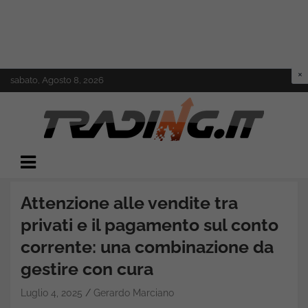
Skip
sabato, Agosto 8, 2026
to
content
Il mondo del trading online
Trading.it
Attenzione alle vendite tra
privati e il pagamento sul conto
corrente: una combinazione da
gestire con cura
Luglio 4, 2025
Gerardo Marciano