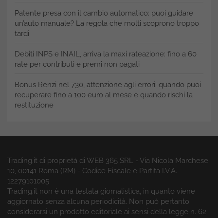
Patente presa con il cambio automatico: puoi guidare
un’auto manuale? La regola che molti scoprono troppo
tardi
Debiti INPS e INAIL, arriva la maxi rateazione: fino a 60
rate per contributi e premi non pagati
Bonus Renzi nel 730, attenzione agli errori: quando puoi
recuperare fino a 100 euro al mese e quando rischi la
restituzione
Trading.it di proprietà di WEB 365 SRL - Via Nicola Marchese
10, 00141 Roma (RM) - Codice Fiscale e Partita I.V.A.
12279101005
Trading.it non è una testata giornalistica, in quanto viene
aggiornato senza alcuna periodicità. Non può pertanto
considerarsi un prodotto editoriale ai sensi della legge n. 62