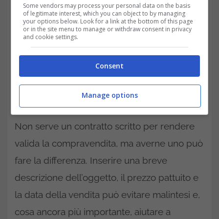
Some vendors may process your personal data on the basis
of legitimate interest, which you can object to by managing
your options below. Look for a link at the bottom of this page
or in the site menu to manage or withdraw consent in privacy
and cookie settings.
Consent
Manage options
Non serve un contratto scritto per rendere
valida la compravendita, ma averne uno può
fare la differenza. Inserire una breve
descrizione dell’oggetto, il prezzo pattuito e
la data della vendita può evitare malintesi e,
cosa ancora più importante, aiutare a