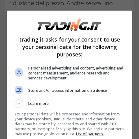
riduzione del prezzo. Anche senza uno
scontrino o una fattura.
trading.it asks for your consent to use
your personal data for the following
purposes:
Personalised advertising and content, advertising and
content measurement, audience research and
services development
Store and/or access information on a device
Learn more
Vendite tra privati e diritti nascosti: quando non sei un
Your personal data will be processed and information from
commerciante, ma le regole valgono comunque-
your device (cookies, unique identifiers, and other device
data) may be stored by, accessed by and shared with 319
trading.it
partners, or used specifically by this site. We and our partners
may use precise geolocation data.
List of partners.