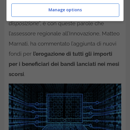
ancora una volta una Regione molto attenta
Manage options
ed efficiente nell’investire le risorse europee a
disposizione
”, è con queste parole che
l’assessore regionale all’Innovazione, Matteo
Marnati, ha commentato l’aggiunta di nuovi
fondi per
l’erogazione di tutti gli importi
per i beneficiari dei bandi lanciati nei mesi
scorsi
.