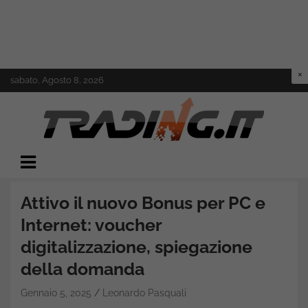
Skip
sabato, Agosto 8, 2026
to
content
Il mondo del trading online
Trading.it
Attivo il nuovo Bonus per PC e
Internet: voucher
digitalizzazione, spiegazione
della domanda
Gennaio 5, 2025
Leonardo Pasquali