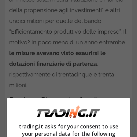
della propensione agli investimenti” e altri
undici milioni per quelle del bando
“Efficientamento produttivo delle imprese”. Il
motivo? In poco meno di un anno entrambe
le misure avevano visto esaurirsi le
dotazioni finanziarie di partenza
,
rispettivamente di trentacinque e trenta
milioni.
Regione Piemonte, fondi
confermati per i voucher
digitalizzazione: aggiunti 58
trading.it asks for your consent to use
milioni di euro
your personal data for the following