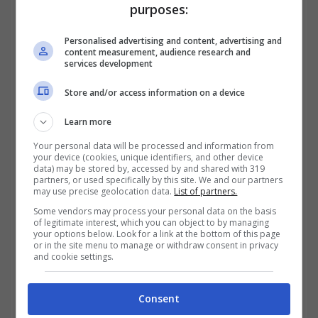
purposes:
Personalised advertising and content, advertising and
content measurement, audience research and
services development
Store and/or access information on a device
Learn more
Your personal data will be processed and information from
your device (cookies, unique identifiers, and other device
data) may be stored by, accessed by and shared with 319
partners, or used specifically by this site. We and our partners
may use precise geolocation data.
List of partners.
“
Sono molto soddisfatto del fatto che la
Some vendors may process your personal data on the basis
of legitimate interest, which you can object to by managing
Regione Piemonte sia riuscita ad esaudire il
your options below. Look for a link at the bottom of this page
or in the site menu to manage or withdraw consent in privacy
cento per cento delle richieste avanzate dal
and cookie settings.
sistema economico delle nostre preziose
Consent
piccole e medie imprese. Ci dimostriamo