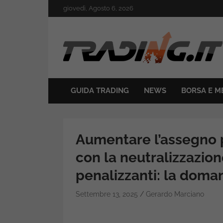
Skip
giovedì, Agosto 6, 2026
to
content
Il mondo del trading online
Trading.it
GUIDA TRADING
NEWS
BORSA E M
Aumentare l’assegno p
con la neutralizzazion
penalizzanti: la doma
Settembre 13, 2025
Gerardo Marciano