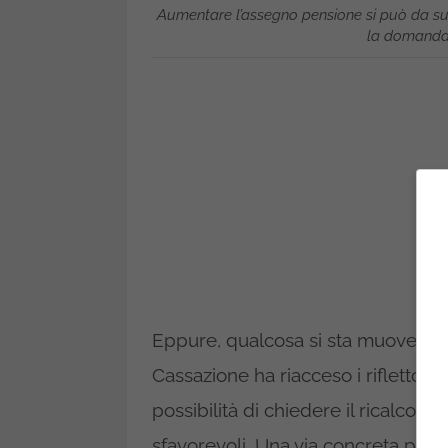
Aumentare l’assegno pensione si può da subi
la domanda 
Eppure, qualcosa si sta muovendo
Cassazione ha riacceso i riflettori
possibilità di chiedere il ricalcolo
sfavorevoli. Una via concreta per