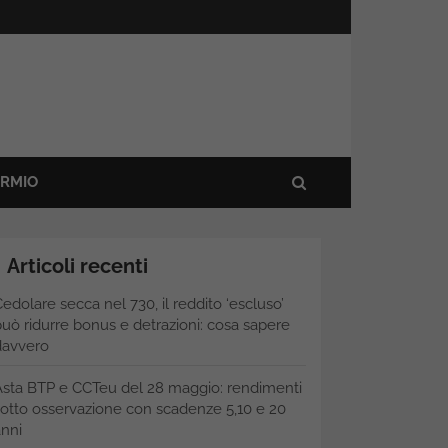
ARMIO
Articoli recenti
edolare secca nel 730, il reddito ‘escluso’
uò ridurre bonus e detrazioni: cosa sapere
davvero
Asta BTP e CCTeu del 28 maggio: rendimenti
otto osservazione con scadenze 5,10 e 20
nni