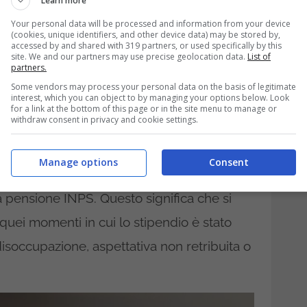
Learn more
emplicemente facendo valere un proprio
Your personal data will be processed and information from your device
(cookies, unique identifiers, and other device data) may be stored by,
accessed by and shared with 319 partners, or used specifically by this
site. We and our partners may use precise geolocation data.
List of
partners.
di penalizzanti: un diritto
Some vendors may process your personal data on the basis of legitimate
interest, which you can object to by managing your options below. Look
for a link at the bottom of this page or in the site menu to manage or
withdraw consent in privacy and cookie settings.
 la Corte di Cassazione ha riaffermato il
Manage options
Consent
chiedere la neutralizzazione dei periodi con
a pensione INPS. Questo significa che si
uei momenti in cui lo stipendio è stato
disoccupazione, aspettativa non retribuita o