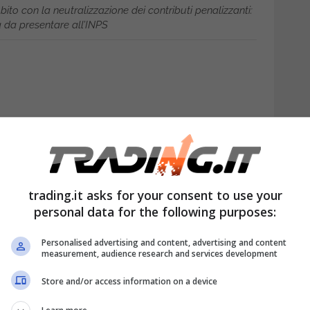
to con la neutralizzazione dei contributi penalizzanti:
da presentare all’INPS
trading.it asks for your consent to use your
personal data for the following purposes:
. Una recente sentenza della Corte di
Personalised advertising and content, advertising and content
measurement, audience research and services development
 su un principio poco noto ma importante: la
Store and/or access information on a device
 della pensione neutralizzando i periodi più
 ottenere un assegno più equo, senza