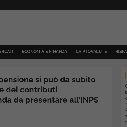
ERCATI
ECONOMIA E FINANZA
CRIPTOVALUTE
RISP
ensione si può da subito
C
e dei contributi
p
nda da presentare all’INPS
s
a