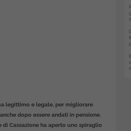
P
g
m
D
f
p
B
q
m
 legittimo e legale, per migliorare
 anche dopo essere andati in pensione.
 di Cassazione ha aperto uno spiraglio