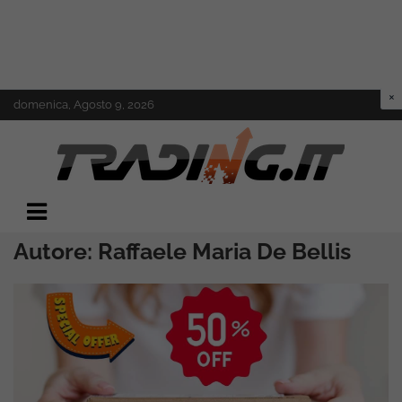
Skip
domenica, Agosto 9, 2026
to
content
Il mondo del trading online
Trading.it
Autore:
Raffaele Maria De Bellis