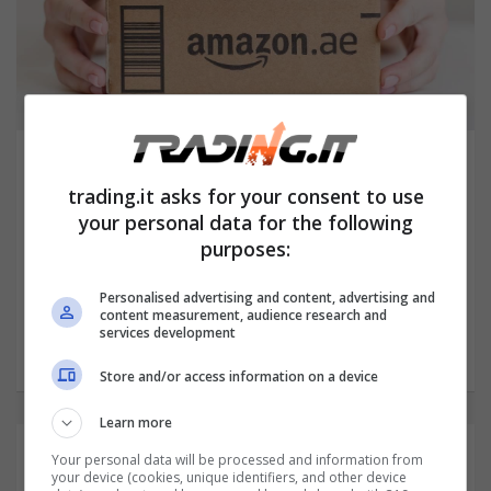
Settembre folle su Amazon, centinaia di
prodotti tech in super offerta per lavorare e
trading.it asks for your consent to use
giocare comodamente a casa
your personal data for the following
Settembre 6, 2024
Raffaele Maria De Bellis
purposes:
Scopri subito le nuove offerte di settembre
Personalised advertising and content, advertising and
su Amazon: centinaia di prodotti tech
content measurement, audience research and
services development
scontati per migliorare…
Store and/or access information on a device
Learn more
Articoli recenti
Your personal data will be processed and information from
your device (cookies, unique identifiers, and other device