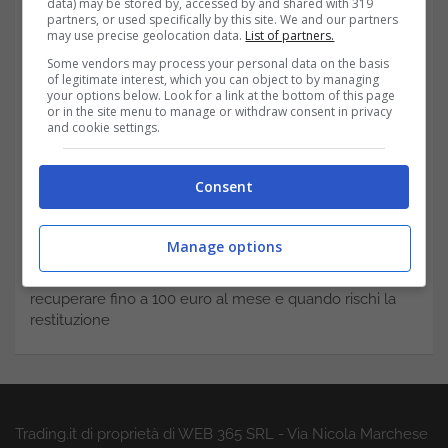
data) may be stored by, accessed by and shared with 319
Cedolare secca nel 730, il reddito ‘escluso’ può ridurre
partners, or used specifically by this site. We and our partners
bonus e detrazioni: cosa sapere davvero
may use precise geolocation data.
List of partners.
Some vendors may process your personal data on the basis
Asta BTP e CCTeu del 28 maggio: rendimenti sotto
of legitimate interest, which you can object to by managing
osservazione con scadenze 5,10 e 20 anni
your options below. Look for a link at the bottom of this page
or in the site menu to manage or withdraw consent in privacy
and cookie settings.
Patente presa con il cambio automatico: puoi guidare
un’auto manuale? La regola che molti scoprono troppo
tardi
Consent
Debiti INPS e INAIL, arriva la maxi rateazione: fino a 60
rate per contributi e premi non pagati
Manage options
Bonus Renzi nel 730, attenzione agli errori: quando puoi
recuperare fino a 100 euro al mese e quando rischi la
restituzione
Trading.it di proprietà di WEB 365 SRL - Via Nicola Marchese