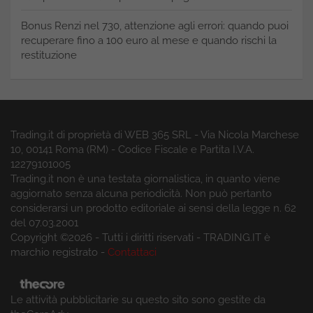
Bonus Renzi nel 730, attenzione agli errori: quando puoi
recuperare fino a 100 euro al mese e quando rischi la
restituzione
Trading.it di proprietà di WEB 365 SRL - Via Nicola Marchese
10, 00141 Roma (RM) - Codice Fiscale e Partita I.V.A.
12279101005
Trading.it non è una testata giornalistica, in quanto viene
aggiornato senza alcuna periodicità. Non può pertanto
considerarsi un prodotto editoriale ai sensi della legge n. 62
del 07.03.2001
Copyright ©2026 - Tutti i diritti riservati - TRADING.IT è
marchio registrato -
Contattaci
Le attività pubblicitarie su questo sito sono gestite da