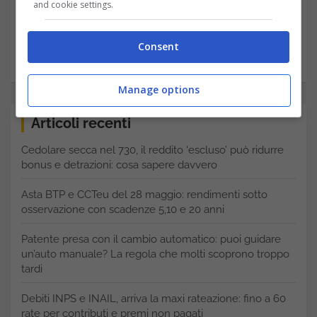
and cookie settings.
Sembra incredibile ma in Italia ci sono più
milionari di quanti immaginiamo. Scopriamo
Consent
chi sono e…
Manage options
Articoli recenti
Cedolare secca nel 730, il reddito ‘escluso’ può ridurre
bonus e detrazioni: cosa sapere davvero
Asta BTP e CCTeu del 28 maggio: rendimenti sotto
osservazione con scadenze 5,10 e 20 anni
Patente presa con il cambio automatico: puoi guidare
un’auto manuale? La regola che molti scoprono troppo
tardi
Debiti INPS e INAIL, arriva la maxi rateazione: fino a 60
rate per contributi e premi non pagati