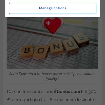
Manage options
Carta Dedicata a te, bonus spesa e aiuti per la salute –
trading.it
Da non trascurare, poi, il
bonus sport
di 300
€ per ogni figlio tra i 6 e i 14 anni, destinato