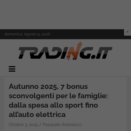
Skip
domenica, Agosto 9, 2026
to
content
Il mondo del trading online
Trading.it
Autunno 2025, 7 bonus
sconvolgenti per le famiglie:
dalla spesa allo sport fino
all’auto elettrica
Ottobre 3, 2025
Pasquale Antoniacci