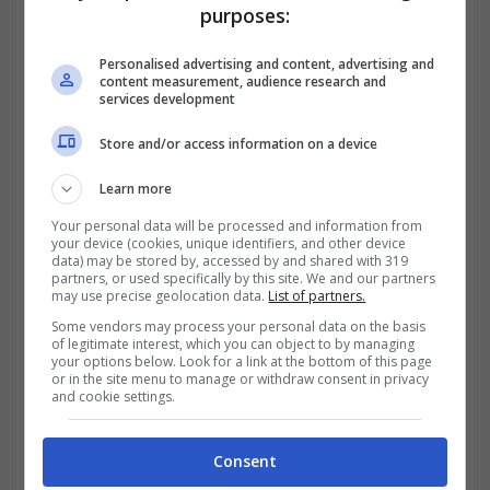
Salute. Tra le misure con finalità sociali si
purposes:
segnala anche il
bonus affitto per studenti
Personalised advertising and content, advertising and
content measurement, audience research and
fuorisede
, pari a 279,21 € mensili per chi ha
services development
ISEE fino a 20.000 € e non percepisce altri
Store and/or access information on a device
contributi per l’alloggio, secondo quanto
Learn more
riportato da fonti governative.
Your personal data will be processed and information from
your device (cookies, unique identifiers, and other device
data) may be stored by, accessed by and shared with 319
partners, or used specifically by this site. We and our partners
may use precise geolocation data.
List of partners.
Some vendors may process your personal data on the basis
of legitimate interest, which you can object to by managing
your options below. Look for a link at the bottom of this page
or in the site menu to manage or withdraw consent in privacy
and cookie settings.
Consent