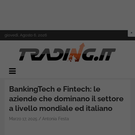
Skip
giovedì, Agosto 6, 2026
to
content
Il mondo del trading online
Trading.it
BankingTech e Fintech: le
aziende che dominano il settore
a livello mondiale ed italiano
Marzo 17, 2025
Antonia Festa