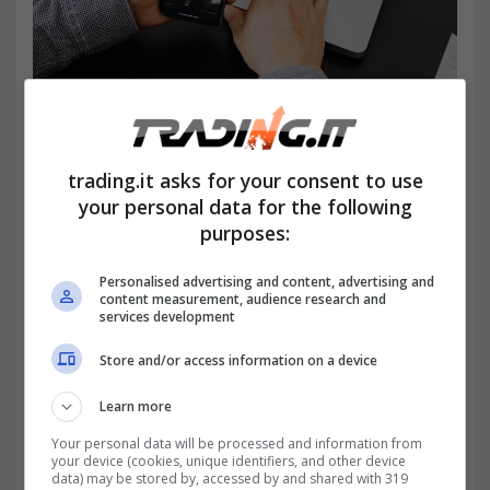
Le 3 fintech che detengono il primato nel mondo
(trading.it)
trading.it asks for your consent to use
your personal data for the following
purposes:
Personalised advertising and content, advertising and
content measurement, audience research and
services development
Store and/or access information on a device
Learn more
Your personal data will be processed and information from
Fiserv
, invece, è una multinazionale
your device (cookies, unique identifiers, and other device
data) may be stored by, accessed by and shared with 319