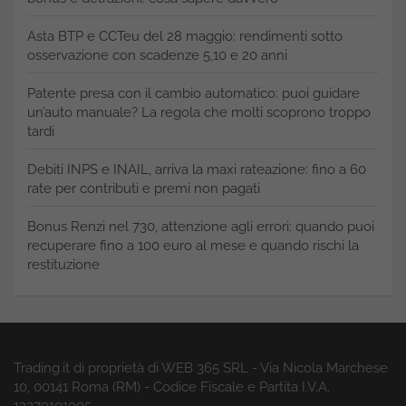
Asta BTP e CCTeu del 28 maggio: rendimenti sotto
osservazione con scadenze 5,10 e 20 anni
Patente presa con il cambio automatico: puoi guidare
un’auto manuale? La regola che molti scoprono troppo
tardi
Debiti INPS e INAIL, arriva la maxi rateazione: fino a 60
rate per contributi e premi non pagati
Bonus Renzi nel 730, attenzione agli errori: quando puoi
recuperare fino a 100 euro al mese e quando rischi la
restituzione
Trading.it di proprietà di WEB 365 SRL - Via Nicola Marchese
10, 00141 Roma (RM) - Codice Fiscale e Partita I.V.A.