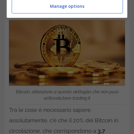
Manage options
ciò che si sta facendo.
Bitcoin, attenzione a questo dettaglio che non puoi
sottovalutare-trading.it
Tra le cose è necessario sapere
assolutamente, c’è che il 20% dei Bitcoin in
circolazione, che corrispondono a
3,7