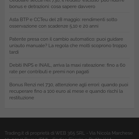
bonus e detrazioni: cosa sapere davvero
Asta BTP e CCTeu del 28 maggio: rendimenti sotto
osservazione con scadenze 5,10 e 20 anni
Patente presa con il cambio automatico: puoi guidare
un’auto manuale? La regola che molti scoprono troppo
tardi
Debiti INPS e INAIL, arriva la maxi rateazione: fino a 60
rate per contributi e premi non pagati
Bonus Renzi nel 730, attenzione agli errori: quando puoi
recuperare fino a 100 euro al mese e quando rischi la
restituzione
Trading.it di proprietà di WEB 365 SRL - Via Nicola Marchese