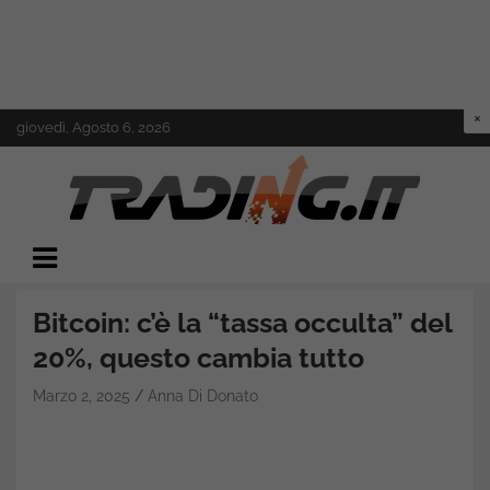
Skip
giovedì, Agosto 6, 2026
to
content
Il mondo del trading online
Trading.it
Bitcoin: c’è la “tassa occulta” del
20%, questo cambia tutto
Marzo 2, 2025
Anna Di Donato