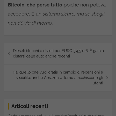
Bitcoin, che perse tutto
poiché non poteva
accedere. È un
sistema sicuro, ma se sbagli,
non c’è via di ritorno
.
Navigazione
Diesel: blocchi e divieti per EURO 3,4,5 e 6. È gara a
articoli
disfarsi delle auto anche recenti
Hai quello che vuoi gratis in cambio di recensioni e
visibilità: anche Amazon e Temu arricchiscono gli
utenti
Articoli recenti
Cedolare secca nel 730, il reddito ‘escluso’ può ridurre