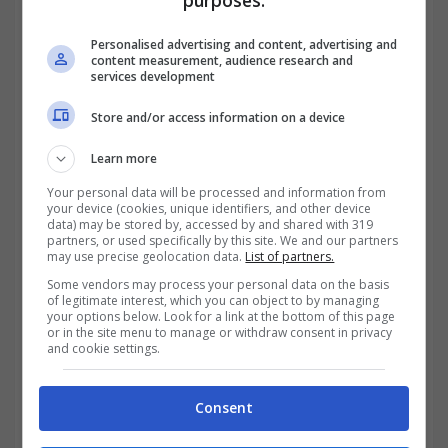
purposes:
Personalised advertising and content, advertising and
content measurement, audience research and
services development
Store and/or access information on a device
Learn more
Your personal data will be processed and information from
your device (cookies, unique identifiers, and other device
data) may be stored by, accessed by and shared with 319
partners, or used specifically by this site. We and our partners
may use precise geolocation data.
List of partners.
Bitcoin, attenzione a questo
Some vendors may process your personal data on the basis
dettaglio che non puoi
of legitimate interest, which you can object to by managing
your options below. Look for a link at the bottom of this page
sottovalutare
or in the site menu to manage or withdraw consent in privacy
and cookie settings.
Quando si decide di investire in Bitcoin, è
Consent
necessario valutare aspetti positivi e negativi
della cosa, per avere un’idea ben chiara di