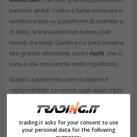
parecchi ambiti. Inoltre è facile comprare e
vendere cripto su piattaforme di scambio e
di solito, le transazioni non hanno costi
elevati, ma bassi. Quello a cui però bisogna
fare grande attenzione, sono i
rischi
, che ci
sono e che sono anche molto significativi.
Questo, a partire da come il sistema è
regolamentato. Le norme sugli asset cripto
possono essere modificate facilmente, e ciò
significa i mercati possono essere
influenzate da questo comportamento.
trading.it asks for your consent to use
your personal data for the following