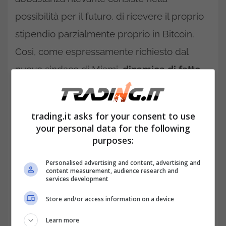
possibilità per il futuro, di ricevere il proprio
stipendio parzialmente proprio in Bitcoin.
Cosi, come espressamente richiesto dal
nuovo sindaco di Miami,
dinamica di fatto
anche già avvenuta
. Ma non è solo il
repubblicano Francis Suarez.
trading.it asks for your consent to use
Stipendi in Bitcoin: anche il
your personal data for the following
purposes:
Brasile si affaccia all’inattesa
possibilità.
Personalised advertising and content, advertising and
content measurement, audience research and
services development
Store and/or access information on a device
Learn more