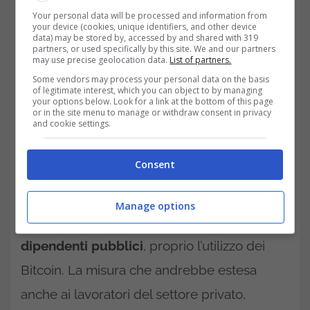
Your personal data will be processed and information from
your device (cookies, unique identifiers, and other device
data) may be stored by, accessed by and shared with 319
partners, or used specifically by this site. We and our partners
may use precise geolocation data.
List of partners.
Some vendors may process your personal data on the basis
of legitimate interest, which you can object to by managing
your options below. Look for a link at the bottom of this page
or in the site menu to manage or withdraw consent in privacy
Non sono soltanto gli Stati Uniti a guardare a
and cookie settings.
questa innovativa possibilità
. In Brasile
Consent
infatti, è al vaglio del Parlamento la proposta
di introdurre parzialmente per quel che
Manage options
riguarda i pagamenti degli
stipendi dei
dipendenti pubblici
, proprio l’utilizzo dei
Bitcoin. La misura che andrebbe estesa
anche ai lavoratori del settore privato,