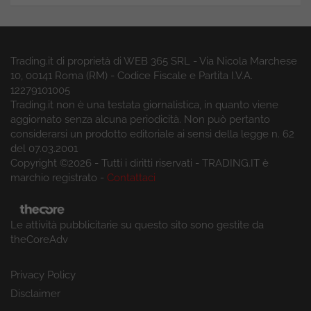
Trading.it di proprietà di WEB 365 SRL - Via Nicola Marchese
10, 00141 Roma (RM) - Codice Fiscale e Partita I.V.A.
12279101005
Trading.it non è una testata giornalistica, in quanto viene
aggiornato senza alcuna periodicità. Non può pertanto
considerarsi un prodotto editoriale ai sensi della legge n. 62
del 07.03.2001
Copyright ©2026 - Tutti i diritti riservati - TRADING.IT è
marchio registrato -
Contattaci
Le attività pubblicitarie su questo sito sono gestite da
theCoreAdv
Privacy Policy
Disclaimer