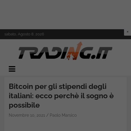
Skip
sabato, Agosto 8, 2026
to
content
Il mondo del trading online
Trading.it
Bitcoin per gli stipendi degli
italiani: ecco perchè il sogno è
possibile
Novembre 10, 2021
Paolo Marsico