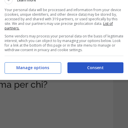
Learn more
etto provvedimento. Quindi, attuare dei
Your personal data will be processed and information from your device
a decisione.
(cookies, unique identifiers, and other device data) may be stored by,
accessed by and shared with 319 partners, or used specifically by this
site. We and our partners may use precise geolocation data.
List of
 qualsiasi attività di riciclaggio, secondo
partners.
Some vendors may process your personal data on the basis of legitimate
utte le possibilità di porre delle regole
interest, which you can object to by managing your options below. Look
for a link at the bottom of this page or in the site menu to manage or
si.
Fatto il punto della situazione, ecco a
withdraw consent in privacy and cookie settings.
i è stata abbassata.
Manage options
Consent
 bonifici è stata
 ma per chi?