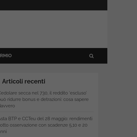
ARMIO
Articoli recenti
edolare secca nel 730, il reddito ‘escluso’
uò ridurre bonus e detrazioni: cosa sapere
davvero
Asta BTP e CCTeu del 28 maggio: rendimenti
otto osservazione con scadenze 5,10 e 20
nni