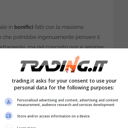
ale in
bonifici
fatti con la massima
ò che potrebbe ingenuamente pensare il
rettamente, ma nel concreto non è sempre
a molto bassa da non superare, quindi
quanto ammonta?
È davvero piccola la
ce qualsiasi stupore del cittadino medio
trading.it asks for your consent to use your
ti con una situazione poco piacevole.
personal data for the following purposes:
Personalised advertising and content, advertising and content
 le banche rispetto la clientela, perché la
measurement, audience research and services development
vità illecite come il riciclaggio,
non è
Store and/or access information on a device
lio prevenire che curare”, è il mantra