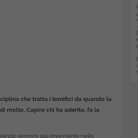
P
g
m
D
f
p
B
q
m
iplina che tratta i bonifici da quando la
i molto. Capire chi ha aderito, fa la
ntando sempre più importante nello