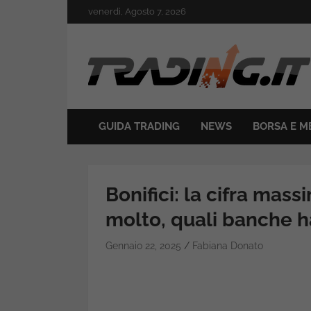
Skip
venerdì, Agosto 7, 2026
to
content
Il mondo del trading online
Trading.it
GUIDA TRADING
NEWS
BORSA E M
Bonifici: la cifra mas
molto, quali banche h
Gennaio 22, 2025
Fabiana Donato