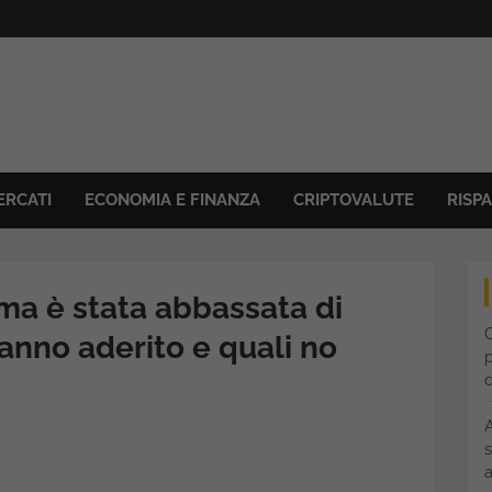
ERCATI
ECONOMIA E FINANZA
CRIPTOVALUTE
RISP
sima è stata abbassata di
C
anno aderito e quali no
p
s
a