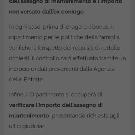
dell’assegno di mantenimento e l’importo
non versato dall’ex coniuge.
In ogni caso, prima di erogare il bonus, il
dipartimento per le politiche della famiglia
verificherà il rispetto dei requisiti di reddito
richiesti. Il controllo sarà effettuato tramite un
incrocio di dati provenienti dalla Agenzia
delle Entrate.
Infine, il Dipartimento si occuperà di
verificare l’importo dell’assegno di
mantenimento
, presentando richiesta agli
uffici giudiziari.