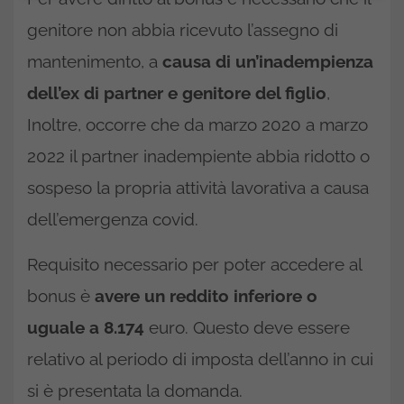
genitore non abbia ricevuto l’assegno di
mantenimento, a
causa di un’inadempienza
dell’ex di partner e genitore del figlio
,
Inoltre, occorre che da marzo 2020 a marzo
2022 il partner inadempiente abbia ridotto o
sospeso la propria attività lavorativa a causa
dell’emergenza covid.
Requisito necessario per poter accedere al
bonus è
avere un reddito inferiore o
uguale a 8.174
euro. Questo deve essere
relativo al periodo di imposta dell’anno in cui
si è presentata la domanda.