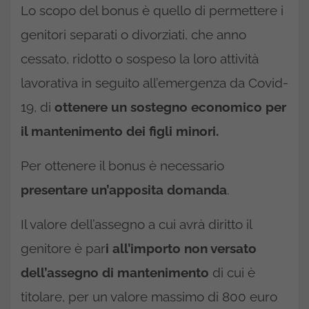
Lo scopo del bonus è quello di permettere i
genitori separati o divorziati, che anno
cessato, ridotto o sospeso la loro attività
lavorativa in seguito all’emergenza da Covid-
19, di
ottenere un sostegno economico per
il mantenimento dei figli minori.
Per ottenere il bonus è necessario
presentare un’apposita domanda
.
Il valore dell’assegno a cui avrà diritto il
genitore è par
i all’importo non versato
dell’assegno di mantenimento
di cui è
titolare, per un valore massimo di 800 euro