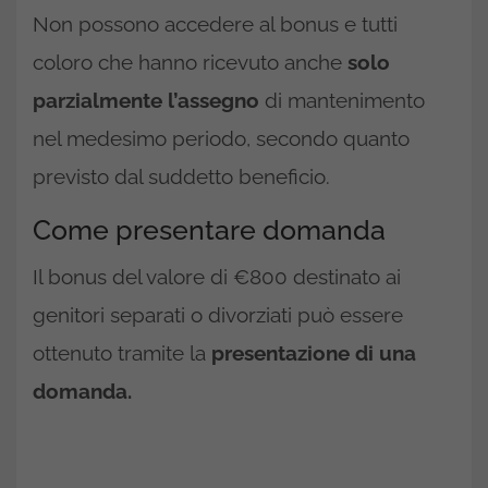
Non possono accedere al bonus e tutti
coloro che hanno ricevuto anche
solo
parzialmente l’assegno
di mantenimento
nel medesimo periodo, secondo quanto
previsto dal suddetto beneficio.
Come presentare domanda
Il bonus del valore di €800 destinato ai
genitori separati o divorziati può essere
ottenuto tramite la
presentazione di una
domanda.