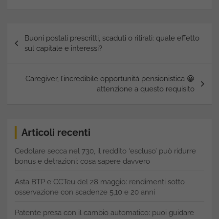
Navigazione
Buoni postali prescritti, scaduti o ritirati: quale effetto
articoli
sul capitale e interessi?
Caregiver, l’incredibile opportunità pensionistica 😀
attenzione a questo requisito
Articoli recenti
Cedolare secca nel 730, il reddito ‘escluso’ può ridurre
bonus e detrazioni: cosa sapere davvero
Asta BTP e CCTeu del 28 maggio: rendimenti sotto
osservazione con scadenze 5,10 e 20 anni
Patente presa con il cambio automatico: puoi guidare