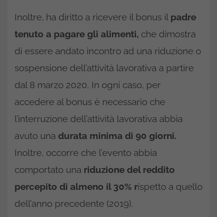
Inoltre, ha diritto a ricevere il bonus il
padre
tenuto a pagare gli alimenti,
che dimostra
di essere andato incontro ad una riduzione o
sospensione dell’attività lavorativa a partire
dal 8 marzo 2020. In ogni caso, per
accedere al bonus è necessario che
l’interruzione dell’attività lavorativa abbia
avuto una
durata minima di 90 giorni.
Inoltre, occorre che l’evento abbia
comportato una
riduzione del reddito
percepito di almeno il 30% r
ispetto a quello
dell’anno precedente (2019).