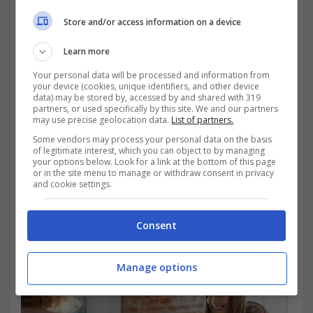
riferimento ad alloggi adibiti ad abitazione
Store and/or access information on a device
principale, sia per giovani inquilini, che
Learn more
lavoratori dipendenti che trasferiscono
Your personal data will be processed and information from
your device (cookies, unique identifiers, and other device
residenza per motivi di lavoro o studenti
data) may be stored by, accessed by and shared with 319
partners, or used specifically by this site. We and our partners
universitari fuori sede.
Si ha diritto a 300
may use precise geolocation data.
List of partners.
Some vendors may process your personal data on the basis
euro di detrazione
, ma solo se il reddito
of legitimate interest, which you can object to by managing
your options below. Look for a link at the bottom of this page
complessivo non supera i 15.493,71 euro. Si
or in the site menu to manage or withdraw consent in privacy
and cookie settings.
tratta invece di 150 euro nel caso in cui lo
stipendio stipendio complessivo non arriva a
Consent
30.987,41 euro.
Manage options