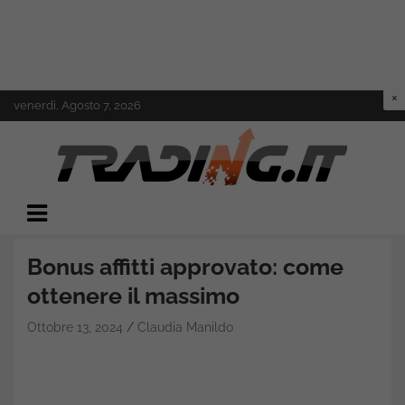
Skip
venerdì, Agosto 7, 2026
to
content
Il mondo del trading online
Trading.it
Bonus affitti approvato: come
ottenere il massimo
Ottobre 13, 2024
Claudia Manildo