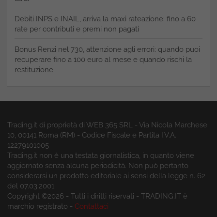
Debiti INPS e INAIL, arriva la maxi rateazione: fino a 60
rate per contributi e premi non pagati
Bonus Renzi nel 730, attenzione agli errori: quando puoi
recuperare fino a 100 euro al mese e quando rischi la
restituzione
Trading.it di proprietà di WEB 365 SRL - Via Nicola Marchese
10, 00141 Roma (RM) - Codice Fiscale e Partita I.V.A.
12279101005
Trading.it non è una testata giornalistica, in quanto viene
aggiornato senza alcuna periodicità. Non può pertanto
considerarsi un prodotto editoriale ai sensi della legge n. 62
del 07.03.2001
Copyright ©2026 - Tutti i diritti riservati - TRADING.IT è
marchio registrato -
Contattaci