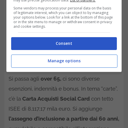
may use precise geolocation data.
List of partners.
Some vendors may process your personal data on the basis
of legitimate interest, which you can object to by managing
your options below. Look for a link at the bottom of this page
or in the site menu to manage or withdraw consent in privacy
and cookie settings.
Consent
Manage options
Si passa agli
over 65,
ci sono diverse
esenzioni, indennità e bonus. In tema “carte”,
c’è la
Carta Acquisti Social Card
con tetto
ISEE di 8,117,17 mila euro. Si aggiunge
l’assegno d’inclusione a partire dai 60 anni,