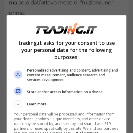
ma solo dall’ottavo mese di fruizione, non
prima.
Non può mancare un
bonus bollette,
ma
questo non subisce potenziamenti. Nel
trading.it asks for your consent to use
senso, continua ad esserci, ma senza
your personal data for the following
purposes:
variazioni per acqua, luce e gas, e sempre in
relazione all’ISEE e al Regime 104 se c’è,
Personalised advertising and content, advertising and
content measurement, audience research and
poiché il calcolo è automatico. Ancora c’è
la
services development
Carta Spesa dedicata a te
anche per il
Store and/or access information on a device
2025, con il limite di ISEE a 15 mila euro, ma
Learn more
con precedenza a nuclei con minori, ed è
Your personal data will be processed and information from
your device (cookies, unique identifiers, and other device
confermato anche il bonus psicologo.
data) may be stored by, accessed by and shared with 319
partners, or used specifically by this site. We and our partners