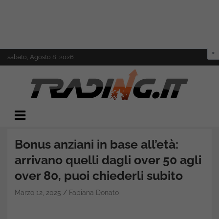
Skip
sabato, Agosto 8, 2026
to
content
Il mondo del trading online
Trading.it
Bonus anziani in base all’età:
arrivano quelli dagli over 50 agli
over 80, puoi chiederli subito
Marzo 12, 2025
Fabiana Donato