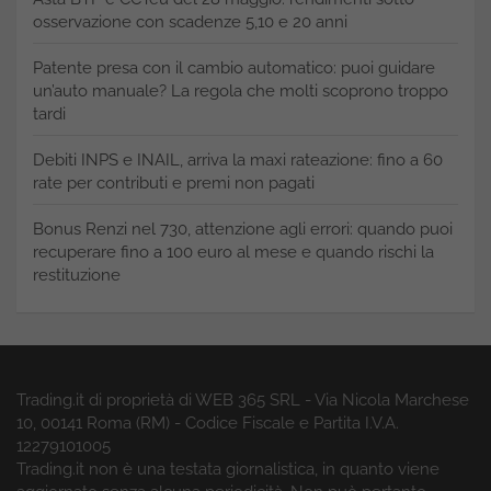
osservazione con scadenze 5,10 e 20 anni
Patente presa con il cambio automatico: puoi guidare
un’auto manuale? La regola che molti scoprono troppo
tardi
Debiti INPS e INAIL, arriva la maxi rateazione: fino a 60
rate per contributi e premi non pagati
Bonus Renzi nel 730, attenzione agli errori: quando puoi
recuperare fino a 100 euro al mese e quando rischi la
restituzione
Trading.it di proprietà di WEB 365 SRL - Via Nicola Marchese
10, 00141 Roma (RM) - Codice Fiscale e Partita I.V.A.
12279101005
Trading.it non è una testata giornalistica, in quanto viene