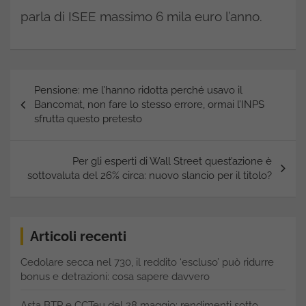
parla di ISEE massimo 6 mila euro l’anno.
Navigazione
Pensione: me l’hanno ridotta perché usavo il
articoli
Bancomat, non fare lo stesso errore, ormai l’INPS
sfrutta questo pretesto
Per gli esperti di Wall Street quest’azione è
sottovaluta del 26% circa: nuovo slancio per il titolo?
Articoli recenti
Cedolare secca nel 730, il reddito ‘escluso’ può ridurre
bonus e detrazioni: cosa sapere davvero
Asta BTP e CCTeu del 28 maggio: rendimenti sotto