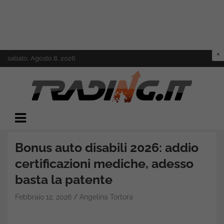
Skip
sabato, Agosto 8, 2026
to
content
Il mondo del trading online
Trading.it
Bonus auto disabili 2026: addio
certificazioni mediche, adesso
basta la patente
Febbraio 12, 2026
Angelina Tortora