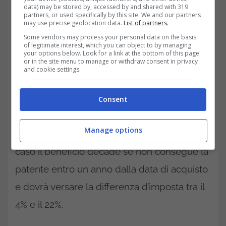
data) may be stored by, accessed by and shared with 319
fornire al concessionario anche un atto
partners, or used specifically by this site. We and our partners
may use precise geolocation data.
List of partners.
notorio che attesti di non avere acquistato o
Some vendors may process your personal data on the basis
importato, nei quattro anni precedenti, un
of legitimate interest, which you can object to by managing
your options below. Look for a link at the bottom of this page
or in the site menu to manage or withdraw consent in privacy
altro veicolo con aliquota agevolata. Se
and cookie settings.
l’interessato non ha ancora conseguito la
patente speciale ma possiede il foglio rosa
Consent
con le prescrizioni degli adattamenti, può
Manage options
comunque ottenere l’IVA al 4%. In questo
caso il beneficio decade se non consegue la
patente entro un anno dalla data di acquisto
e dovrà versare la differenza d’imposta tra il
4% e il 22%.