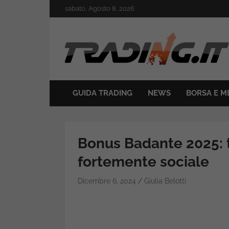
Skip
sabato, Agosto 8, 2026
to
content
Il mondo del trading online
Trading.it
GUIDA TRADING
NEWS
BORSA E M
Bonus Badante 2025: tu
fortemente sociale
Dicembre 6, 2024
Giulia Belotti