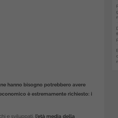
P
g
m
D
f
p
B
q
m
e ne hanno bisogno potrebbero avere
o economico è estremamente richiesto: i
cchi e sviluppati,
l’età media della