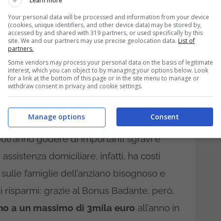
Learn more
Your personal data will be processed and information from your device
(cookies, unique identifiers, and other device data) may be stored by,
accessed by and shared with 319 partners, or used specifically by this
site. We and our partners may use precise geolocation data.
List of
partners.
Some vendors may process your personal data on the basis of legitimate
interest, which you can object to by managing your options below. Look
for a link at the bottom of this page or in the site menu to manage or
withdraw consent in privacy and cookie settings.
Manage options
Consent
nno assunto una badante con regolare
otranno godere di importanti sgravi e
ssistenza domiciliare, infatti, ha costi
 sulle famiglie dell’anziano bisognoso e
i risparmi: grazie al Bonus Badante, però,
ino a un massimo di 3mila euro
all’anno in