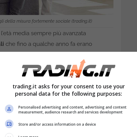
li della misura fortemente sociale (trading.it)
 l’età media sempre più avanzata
li
che fino a qualche anno fa erano
 esempio la vasta richiesta di badanti,
si prendono cura degli anziani
non più
, con la necessità di avere un aiuto in casa e
trading.it asks for your consent to use your
 2025, a tal proposito, potrebbe arrivare il
personal data for the following purposes:
Personalised advertising and content, advertising and content
requisiti e dettagli
measurement, audience research and services development
Store and/or access information on a device