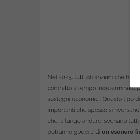
Nel 2025, tutti gli anziani che ha
contratto a tempo indeterminato p
sostegni economici. Questo tipo di a
importanti che spesso si riversano
che, a lungo andare, svenano tutti 
potranno godere di
un esonero f