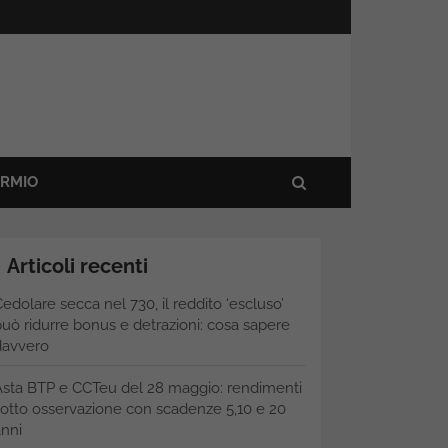
ARMIO
Articoli recenti
edolare secca nel 730, il reddito ‘escluso’
uò ridurre bonus e detrazioni: cosa sapere
davvero
Asta BTP e CCTeu del 28 maggio: rendimenti
otto osservazione con scadenze 5,10 e 20
nni