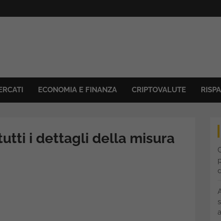
ERCATI
ECONOMIA E FINANZA
CRIPTOVALUTE
RISP
tti i dettagli della misura
C
p
s
a