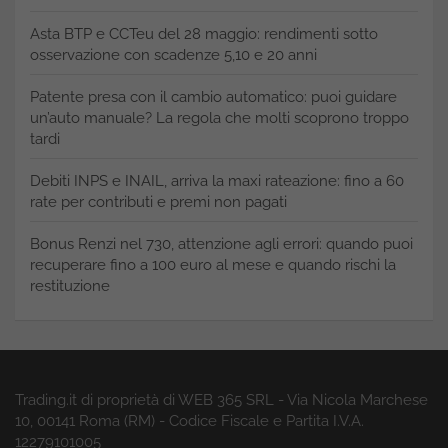
Asta BTP e CCTeu del 28 maggio: rendimenti sotto
osservazione con scadenze 5,10 e 20 anni
Patente presa con il cambio automatico: puoi guidare
un’auto manuale? La regola che molti scoprono troppo
tardi
Debiti INPS e INAIL, arriva la maxi rateazione: fino a 60
rate per contributi e premi non pagati
Bonus Renzi nel 730, attenzione agli errori: quando puoi
recuperare fino a 100 euro al mese e quando rischi la
restituzione
Trading.it di proprietà di WEB 365 SRL - Via Nicola Marchese
10, 00141 Roma (RM) - Codice Fiscale e Partita I.V.A.
12279101005