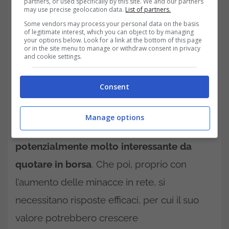
partners, or used specifically by this site. We and our partners
may use precise geolocation data.
List of partners.
Some vendors may process your personal data on the basis
of legitimate interest, which you can object to by managing
La prima, è
Darktrace,
che proviene dal
your options below. Look for a link at the bottom of this page
or in the site menu to manage or withdraw consent in privacy
Regno Unito. Essa è un fenomeno
and cookie settings.
nell’ambito dell’uso di AI nel settore
Consent
cybersecurity. È in grado di scovare e poi
contrastare le minacce informatiche in real
Manage options
time. Questa sua
particolarità la rende
potenzialmente molto interessante da
quotare in borsa
. Che poi, proprio con
l’aumento delle minacce in rete, si
necessitano risposte efficaci, per cui il suo
valore potrebbero crescere