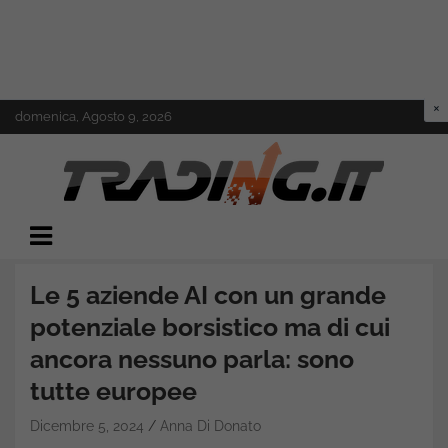
Skip
domenica, Agosto 9, 2026
to
content
Il mondo del trading online
Trading.it
Le 5 aziende AI con un grande
potenziale borsistico ma di cui
ancora nessuno parla: sono
tutte europee
Dicembre 5, 2024
Anna Di Donato