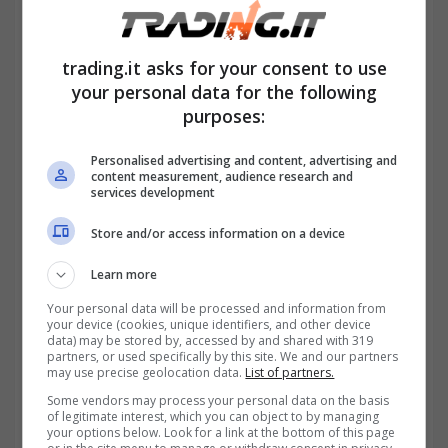
al 36% e nel 2026 dal 36% al 30%: questa
novità potrebbe ridurre gli investimenti in
trading.it asks for your consent to use
questo tipo di immobili, fattore che potrebbe
your personal data for the following
purposes:
ostacolare il ripopolamento e l’economia dei
paesi di montagna o di mare che vivono
Personalised advertising and content, advertising and
content measurement, audience research and
grazie al turismo estivo. Di fatto, quindi, la
services development
detrazione al 50% resta attiva solo per le
Store and/or access information on a device
prime case: questo porterebbe
Learn more
all’
esclusione di quasi 500mila immobili
e
Your personal data will be processed and information from
questo potrebbe creare disparità tra i
your device (cookies, unique identifiers, and other device
data) may be stored by, accessed by and shared with 319
partners, or used specifically by this site. We and our partners
proprietari, nonché infelicità e confusione.
may use precise geolocation data.
List of partners.
Some vendors may process your personal data on the basis
of legitimate interest, which you can object to by managing
your options below. Look for a link at the bottom of this page