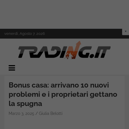
Skip
venerdì, Agosto 7, 2026
to
content
Il mondo del trading online
Trading.it
Bonus casa: arrivano 10 nuovi
problemi e i proprietari gettano
la spugna
Marzo 3, 2025
Giulia Belotti