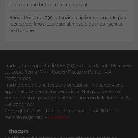
rate per contributi e premi non pagati
Bonus Renzi nel 730, attenzione agli errori: quando puoi
recuperare fino a 100 euro al mese e quando rischi la
restituzione
Trading.it di proprietà di WEB 365 SRL - Via Nicola Marchese
10, 00141 Roma (RM) - Codice Fiscale e Partita I.V.A.
12279101005
Trading.it non è una testata giornalistica, in quanto viene
aggiornato senza alcuna periodicità. Non può pertanto
considerarsi un prodotto editoriale ai sensi della legge n. 62
del 07.03.2001
Copyright ©2026 - Tutti i diritti riservati - TRADING.IT è
marchio registrato -
Contattaci