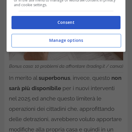
or in the site menu to manage or withdraw consent in privacy
and cookie settings.
Consent
Manage options
Bonus casa: 10 problemi da affrontare (trading.it / canva)
In merito al
superbonus
, invece, questo
non
sarà più disponibile
per i nuovi interventi
nel 2025 ed anche questo limiterà le
operazioni dei cittadini che, approfittando
delle detrazioni, avrebbero voluto apportare
modifiche alla propria casa e quindi in un