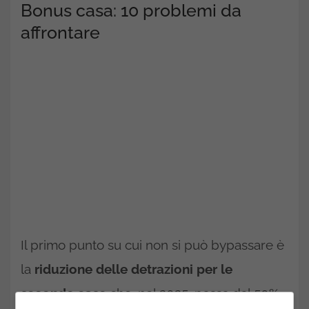
Bonus casa: 10 problemi da
affrontare
Il primo punto su cui non si può bypassare è
la
riduzione delle detrazioni per le
seconde case
che, nel 2025, passa dal 50%