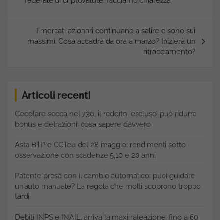
federale di criptovalute: facciamo chiarezza
I mercati azionari continuano a salire e sono sui
massimi. Cosa accadrà da ora a marzo? Inizierà un
ritracciamento?
Articoli recenti
Cedolare secca nel 730, il reddito ‘escluso’ può ridurre
bonus e detrazioni: cosa sapere davvero
Asta BTP e CCTeu del 28 maggio: rendimenti sotto
osservazione con scadenze 5,10 e 20 anni
Patente presa con il cambio automatico: puoi guidare
un’auto manuale? La regola che molti scoprono troppo
tardi
Debiti INPS e INAIL, arriva la maxi rateazione: fino a 60