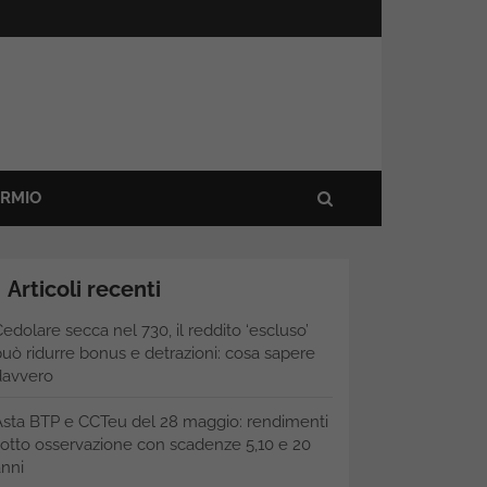
ARMIO
Articoli recenti
edolare secca nel 730, il reddito ‘escluso’
uò ridurre bonus e detrazioni: cosa sapere
davvero
Asta BTP e CCTeu del 28 maggio: rendimenti
otto osservazione con scadenze 5,10 e 20
nni