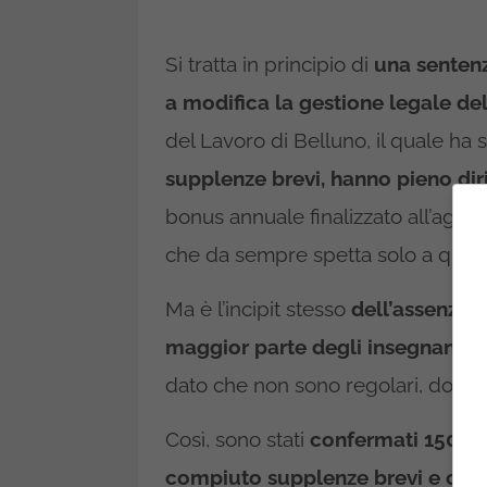
Si tratta in principio di
una sentenz
a modifica la gestione legale de
del Lavoro di Belluno, il quale ha 
supplenze brevi, hanno pieno diri
bonus annuale finalizzato all’aggi
che da sempre spetta solo a quelli
Ma è l’incipit stesso
dell’assenza d
maggior parte degli insegnanti.
P
dato che non sono regolari, dovreb
Così, sono stati
confermati 1500 e
compiuto supplenze brevi e cont