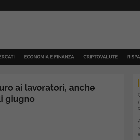
ERCATI
ECONOMIA E FINANZA
CRIPTOVALUTE
RISP
ro ai lavoratori, anche
C
di giugno
p
s
a