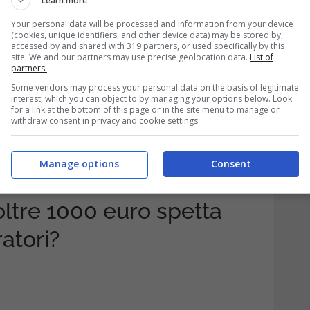
Learn more
 un docente della scuola primaria che aveva
Your personal data will be processed and information from your device
(cookies, unique identifiers, and other device data) may be stored by,
020 e il 2023, ma non aveva mai ricevuto
accessed by and shared with 319 partners, or used specifically by this
site. We and our partners may use precise geolocation data.
List of
partners.
Some vendors may process your personal data on the basis of legitimate
interest, which you can object to by managing your options below. Look
colte dal giudice che ne ha riconosciute
for a link at the bottom of this page or in the site menu to manage or
withdraw consent in privacy and cookie settings.
il
MIM gli debba erogargli 1500 euro,
rati mediante la carta elettronica. Ma ci
Manage options
Consent
r determinare ciò.
oltre 1000 euro spetta
atori?