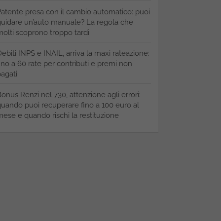
atente presa con il cambio automatico: puoi
uidare un’auto manuale? La regola che
olti scoprono troppo tardi
ebiti INPS e INAIL, arriva la maxi rateazione:
ino a 60 rate per contributi e premi non
agati
onus Renzi nel 730, attenzione agli errori:
uando puoi recuperare fino a 100 euro al
ese e quando rischi la restituzione