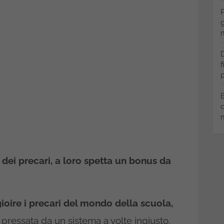
P
g
m
D
f
p
B
q
m
dei precari, a loro spetta un bonus da
ioire i precari del mondo della scuola,
pressata da un sistema a volte ingiusto.