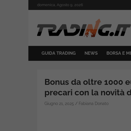
Skip
domenica, Agosto 9, 2026
to
content
Il mondo del trading online
Trading.it
GUIDA TRADING
NEWS
BORSA E M
Bonus da oltre 1000 eu
precari con la novità 
Giugno 21, 2025
Fabiana Donato