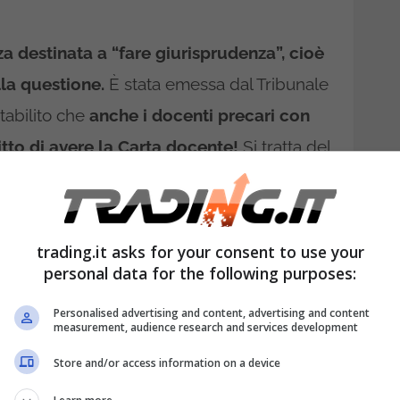
a destinata a “fare giurisprudenza”, cioè
lla questione.
È stata emessa dal Tribunale
stabilito che
anche i docenti precari con
tto di avere la Carta docente!
Si tratta del
ornamento professionale della categoria, e
 ruolo.
trading.it asks for your consent to use your
i questo bonus ai precari a inorridire la
personal data for the following purposes:
roprio a causa della penuria di risorse,
Personalised advertising and content, advertising and content
bero essere loro i primi a percepirlo!
measurement, audience research and services development
uro al docente precario
che ha
Store and/or access information on a device
inuative,
pure se di poche ore a