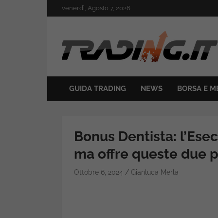
Skip
venerdì, Agosto 7, 2026
to
content
Il mondo del trading online
Trading.it
GUIDA TRADING
NEWS
BORSA E M
Bonus Dentista: l’Esec
ma offre queste due p
Ottobre 6, 2024
Gianluca Merla