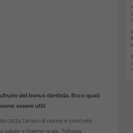
P
g
m
D
f
p
B
q
m
ufruire del bonus dentista. Ecco quali
sono essere utili
sto 2024 l’arrivo di nuove e concrete
salute e l’igiene orale. Tuttavia,