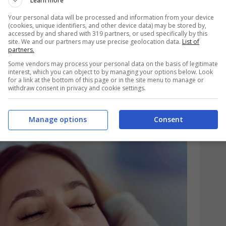
ma ad oggi il
bonus dentista
sembra
Learn more
 nel 2024, infatti, questa misura non è
Your personal data will be processed and information from your device
(cookies, unique identifiers, and other device data) may be stored by,
accessed by and shared with 319 partners, or used specifically by this
e messe in atto dal governo italiano. Se ne
site. We and our partners may use precise geolocation data.
List of
partners.
 lo Stato non ha ancora finanziato una
Some vendors may process your personal data on the basis of legitimate
 i cittadini che intendono effettuare delle
interest, which you can object to by managing your options below. Look
for a link at the bottom of this page or in the site menu to manage or
infatti, moltissimi cittadini non possiedono
withdraw consent in privacy and cookie settings.
uesta è una delle voci di spesa che è tra le
Manage options
Consent
a di risparmiare.