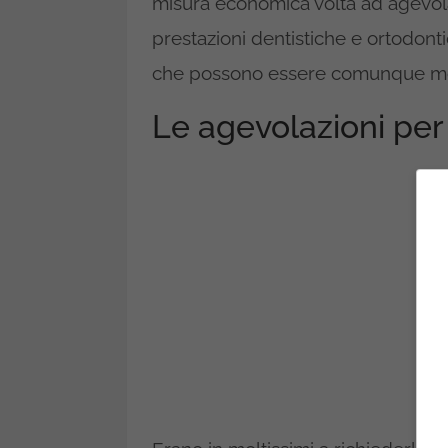
misura economica volta ad agevolar
prestazioni dentistiche e ortodonti
che possono essere comunque molt
Le agevolazioni per