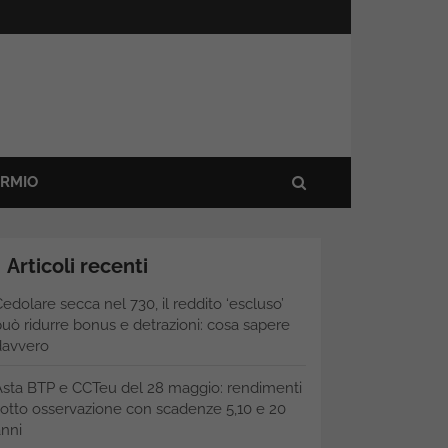
ARMIO
Articoli recenti
edolare secca nel 730, il reddito ‘escluso’
uò ridurre bonus e detrazioni: cosa sapere
davvero
Asta BTP e CCTeu del 28 maggio: rendimenti
otto osservazione con scadenze 5,10 e 20
nni