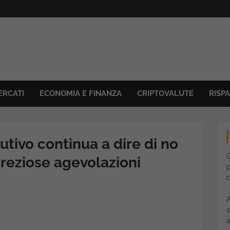
ERCATI
ECONOMIA E FINANZA
CRIPTOVALUTE
RISP
utivo continua a dire di no
C
reziose agevolazioni
p
s
a