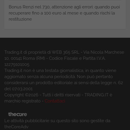
Bonus Renzi nel 730, attenzione agli errori: quando puoi
recuperare fino a 100 euro al mese e quando rischi la
restituzione
Trading.it di proprietà di WEB 365 SRL - Via Nicola Marchese
10, 00141 Roma (RM) - Codice Fiscale e Partita I.V.A.
12279101005
Trading.it non è una testata giornalistica, in quanto viene
aggiornato senza alcuna periodicità. Non può pertanto
considerarsi un prodotto editoriale ai sensi della legge n. 62
del 07.03.2001
Copyright ©2026 - Tutti i diritti riservati - TRADING.IT è
marchio registrato -
Contattaci
Le attività pubblicitarie su questo sito sono gestite da
theCoreAdv