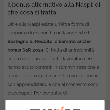
Il bonus alternativo alla Naspi: di
che cosa si tratta
Oltre alla Naspi esiste un’altra forma di
supporto di chi non ha un lavoro ed è
il
Sostegno al Reddito, chiamato anche
bonus SaR 2024
. Si tratta di un’indennità
fino a mille euro per tutti i lavoratori che
hanno avuto contratti in somministrazione a
tempo determinato o indeterminato, anche
con apprendistato, e che al momento sono
disoccupati. Per contratto di
somministrazione si intende un rapporto di
lavoro a tre soggetti: il lavoratore, che è il