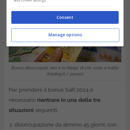
and cookie settings.
Consent
Manage options
Bonus disoccupati, non è la Naspi: di che cosa si tratta
(trading.it / pexels)
Per prendere il bonus SaR 2024 è
necessario
rientrare in una delle tre
situazioni
seguenti:
disoccupazione da almeno 45 giorni, con