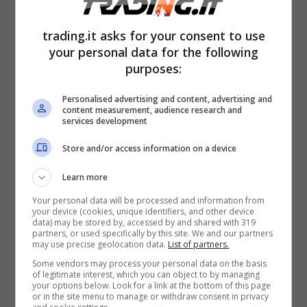
somministrato; il datore di lavoro, che è
trading.it asks for your consent to use
l’utilizzatore e l’agenzia per il lavoro, che è il
your personal data for the following
purposes:
somministratore.
Personalised advertising and content, advertising and
content measurement, audience research and
services development
Store and/or access information on a device
Learn more
Your personal data will be processed and information from
your device (cookies, unique identifiers, and other device
data) may be stored by, accessed by and shared with 319
partners, or used specifically by this site. We and our partners
may use precise geolocation data.
List of partners.
Some vendors may process your personal data on the basis
of legitimate interest, which you can object to by managing
your options below. Look for a link at the bottom of this page
or in the site menu to manage or withdraw consent in privacy