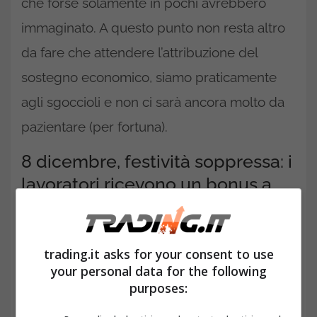
che forse solamente in pochi avrebbero
immaginato. A questo punto non resta altro
da fare che attendere l’attribuzione del
sostegno economico, siamo praticamente
agli sgoccioli e non ci sarà ancora molto da
pazientare (per fortuna).
8 dicembre, festività soppressa: i
lavoratori ricevono un bonus a
gennaio
trading.it asks for your consent to use
your personal data for the following
purposes: