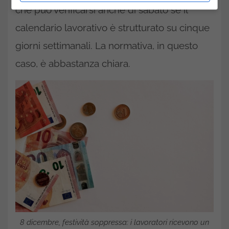
che può verificarsi anche di sabato se il
calendario lavorativo è strutturato su cinque
giorni settimanali. La normativa, in questo
caso, è abbastanza chiara.
8 dicembre, festività soppressa: i lavoratori ricevono un