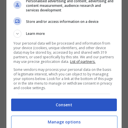
Personalised advertising and content, advertising and
content measurement, audience research and
services development
Store and/or access information on a device
Learn more
Tutti quei lavoratori che sono rimasti a casa
Your personal data will be processed and information from
your device (cookies, unique identifiers, and other device
data) may be stored by, accessed by and shared with 319
lo scorso 8 dicembre,
riceveranno un
partners, or used specifically by this site. We and our partners
may use precise geolocation data.
List of partners.
aumento nella busta paga a gennaio
. Per
Some vendors may process your personal data on the basis
quale motivo? La festa dell’Immacolata
of legitimate interest, which you can object to by managing
your options below. Look for a link at the bottom of this page
Concezione è ricaduta in un giorno già
or in the site menu to manage or withdraw consent in privacy
and cookie settings.
festivo, la domenica, e perciò non si è potuto
godere della giornata di riposo aggiuntivo.
Consent
In gergo è conosciuta come ‘festività
Manage options
soppressa’ o ‘festività non goduta’, fenomeno