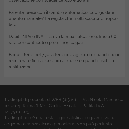
osservazione con scadenze 5,10 e 20 anni
Patente presa con il cambio automatico: puoi guidare
un’auto manuale? La regola che molti scoprono troppo
tardi
Debiti INPS e INAIL, arriva la maxi rateazione: fino a 60
rate per contributi e premi non pagati
Bonus Renzi nel 730, attenzione agli errori: quando puoi
recuperare fino a 100 euro al mese e quando rischi la
restituzione
Trading.it di proprietà di WEB 365 SRL - Via Nicola Marchese
10, 00141 Roma (RM) - Codice Fiscale e Partita I.V.A.
12279101005
Trading.it non è una testata giornalistica, in quanto viene
aggiornato senza alcuna periodicità. Non può pertanto