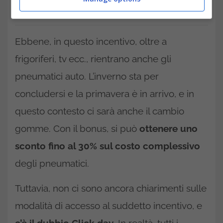
Bonus pneumatici, chi può accedervi e cosa succede a
chi non vi rientra-trading.it
Ebbene, in questo incentivo, oltre a
frigoriferi, tv ecc., rientrano anche gli
pneumatici auto. L’inverno sta per
concludersi e la primavera è in arrivo, e in
questo contesto ci sarà anche il cambio
gomme. Con il bonus, si può
ottenere uno
sconto fino al 30% sul costo complessivo
degli pneumatici.
Tuttavia, non ci sono ancora chiarimenti sulle
modalità di accesso al suddetto incentivo, e