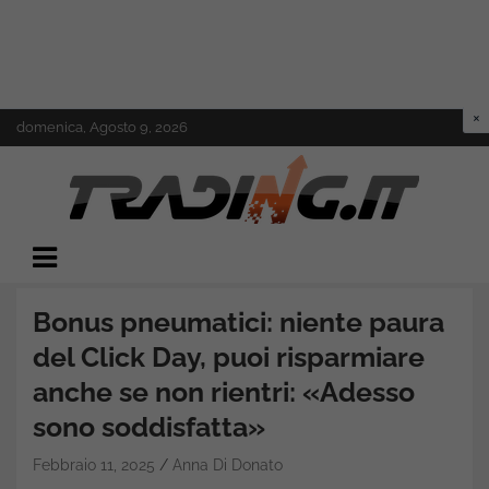
Skip
domenica, Agosto 9, 2026
to
content
Il mondo del trading online
Trading.it
Bonus pneumatici: niente paura
del Click Day, puoi risparmiare
anche se non rientri: «Adesso
sono soddisfatta»
Febbraio 11, 2025
Anna Di Donato