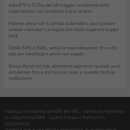
Asta BTP e CCTeu del 28 maggio: rendimenti sotto
osservazione con scadenze 5,10 e 20 anni
Patente presa con il cambio automatico: puoi guidare
un’auto manuale? La regola che molti scoprono troppo
tardi
Debiti INPS e INAIL, arriva la maxi rateazione: fino a 60
rate per contributi e premi non pagati
Bonus Renzi nel 730, attenzione agli errori: quando puoi
recuperare fino a 100 euro al mese e quando rischi la
restituzione
Trading.it di proprietà di WEB 365 SRL - Via Nicola Marchese
10, 00141 Roma (RM) - Codice Fiscale e Partita I.V.A.
12279101005
Trading.it non è una testata giornalistica, in quanto viene