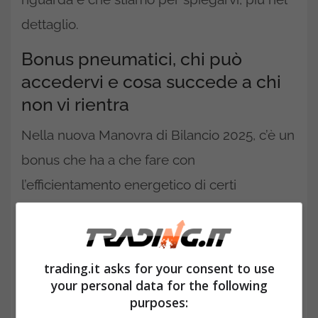
dettaglio.
Bonus pneumatici, chi può
accedervi e cosa succede a chi
non vi rientra
Nella nuova Manovra di Bilancio 2025, c’è un
bonus che ha a che fare con
l’efficientamento energetico di certi
elettrodomestici.
trading.it asks for your consent to use
your personal data for the following
purposes: