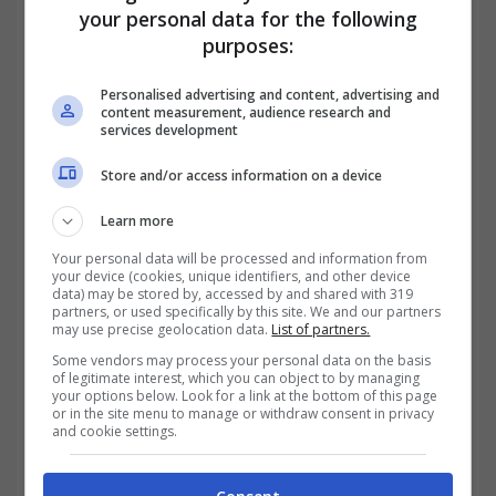
your personal data for the following
purposes:
Personalised advertising and content, advertising and
content measurement, audience research and
services development
Store and/or access information on a device
Solamente qualche ora fa è stata
Learn more
comunicata e ufficializzata la proroga per la
Your personal data will be processed and information from
presentazione delle domande che
your device (cookies, unique identifiers, and other device
data) may be stored by, accessed by and shared with 319
permetteranno a una buona fetta della
partners, or used specifically by this site. We and our partners
may use precise geolocation data.
List of partners.
popolazione dei Comuni di Molfetta e
Some vendors may process your personal data on the basis
of legitimate interest, which you can object to by managing
Giovinazzo, in provincia di Bari, in Puglia, di
your options below. Look for a link at the bottom of this page
or in the site menu to manage or withdraw consent in privacy
ottenere il cosiddetto Bonus Ragazzi. Di cosa
and cookie settings.
si tratta? Le istituzioni mettono a disposizione