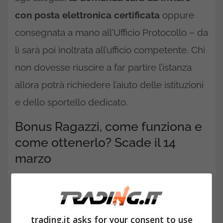
con posta elettronica certificata
oppure
consegnata a mano all’Ufficio Protocollo – da
lì sarà poi inoltrata all’ufficio competente. Chi
non dovesse riuscire a far partire l’istanza
allora potrà richiedere l’aiuto delle istituzioni
e dello sportello dedicato.
Bonus Ragazzi, come funziona e
come ottenerlo? Scade il 14
marzo
trading.it asks for your consent to use