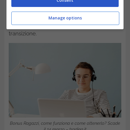
Consent
una serie di voucher da utilizzare per
percorsi di assistenza alla socializzazione
.
Manage options
Il contributo è dedicato ai minori e all’età di
transizione.
Bonus Ragazzi, come funziona e come ottenerlo? Scade
il 14 marzo – trading.it