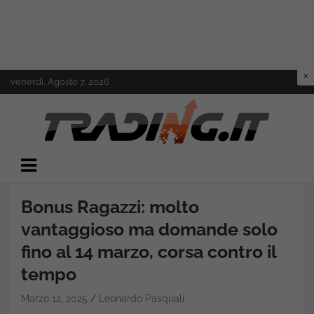
Skip
venerdì, Agosto 7, 2026
to
content
Il mondo del trading online
Trading.it
Bonus Ragazzi: molto
vantaggioso ma domande solo
fino al 14 marzo, corsa contro il
tempo
Marzo 12, 2025
Leonardo Pasquali