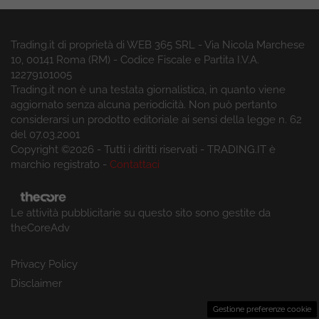
Trading.it di proprietà di WEB 365 SRL - Via Nicola Marchese
10, 00141 Roma (RM) - Codice Fiscale e Partita I.V.A.
12279101005
Trading.it non è una testata giornalistica, in quanto viene
aggiornato senza alcuna periodicità. Non può pertanto
considerarsi un prodotto editoriale ai sensi della legge n. 62
del 07.03.2001
Copyright ©2026 - Tutti i diritti riservati - TRADING.IT è
marchio registrato -
Contattaci
Le attività pubblicitarie su questo sito sono gestite da
theCoreAdv
Privacy Policy
Disclaimer
Gestione preferenze cookie