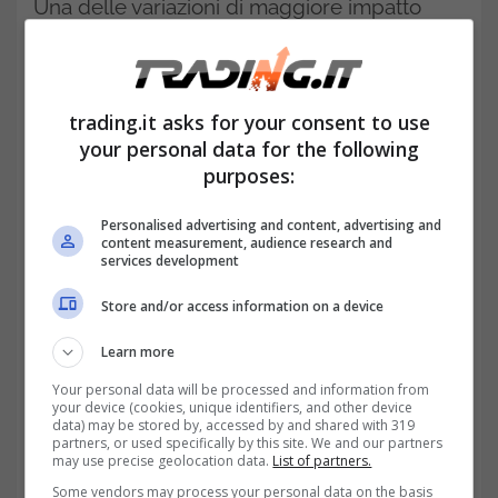
Una delle variazioni di maggiore impatto
cancella definitivamente le asimmetrie
storiche tra l’impiego statale e il comparto
trading.it asks for your consent to use
privato, definendo finestre di reperibilità
your personal data for the following
identiche per l’intera platea dei lavoratori.
purposes:
Le nuove finestre di reperibilità
Personalised advertising and content, advertising and
content measurement, audience research and
per tutti i dipendenti
services development
I lavoratori devono farsi trovare presso
Store and/or access information on a device
l’indirizzo comunicato all’istituto
Learn more
previdenziale all’interno di fasce orarie
Your personal data will be processed and information from
your device (cookies, unique identifiers, and other device
precise, che valgono senza alcuna
data) may be stored by, accessed by and shared with 319
partners, or used specifically by this site. We and our partners
distinzione di settore. Le fasce orarie si
may use precise geolocation data.
List of partners.
articolano in questo modo:
Some vendors may process your personal data on the basis