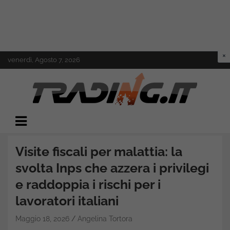
Skip
venerdì, Agosto 7, 2026
to
content
Il mondo del trading online
Trading.it
Visite fiscali per malattia: la
svolta Inps che azzera i privilegi
e raddoppia i rischi per i
lavoratori italiani
Maggio 18, 2026
Angelina Tortora