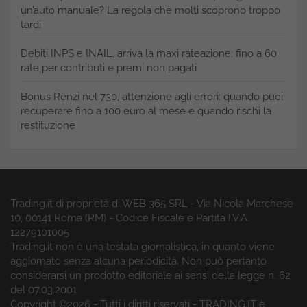
un’auto manuale? La regola che molti scoprono troppo
tardi
Debiti INPS e INAIL, arriva la maxi rateazione: fino a 60
rate per contributi e premi non pagati
Bonus Renzi nel 730, attenzione agli errori: quando puoi
recuperare fino a 100 euro al mese e quando rischi la
restituzione
Trading.it di proprietà di WEB 365 SRL - Via Nicola Marchese
10, 00141 Roma (RM) - Codice Fiscale e Partita I.V.A.
12279101005
Trading.it non è una testata giornalistica, in quanto viene
aggiornato senza alcuna periodicità. Non può pertanto
considerarsi un prodotto editoriale ai sensi della legge n. 62
del 07.03.2001
Copyright ©2026 - Tutti i diritti riservati - TRADING.IT è