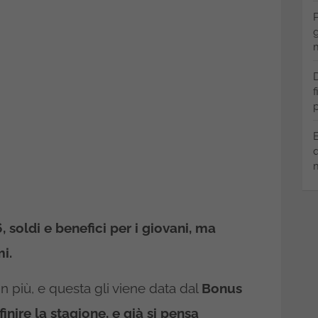
P
g
m
D
f
p
B
q
m
 soldi e benefici per i giovani, ma
mi.
n più, e questa gli viene data dal
Bonus
nire la stagione, e già si pensa