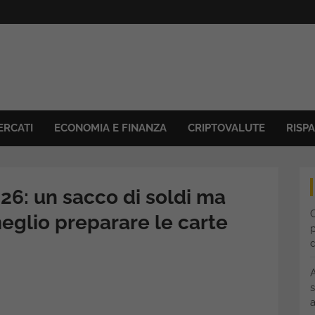
ERCATI
ECONOMIA E FINANZA
CRIPTOVALUTE
RISP
6: un sacco di soldi ma
C
glio preparare le carte
p
s
a