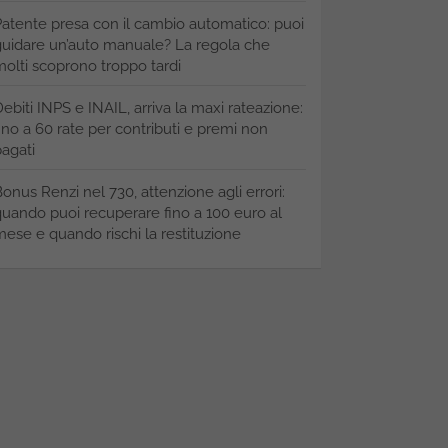
atente presa con il cambio automatico: puoi
uidare un’auto manuale? La regola che
olti scoprono troppo tardi
ebiti INPS e INAIL, arriva la maxi rateazione:
ino a 60 rate per contributi e premi non
agati
onus Renzi nel 730, attenzione agli errori:
uando puoi recuperare fino a 100 euro al
ese e quando rischi la restituzione