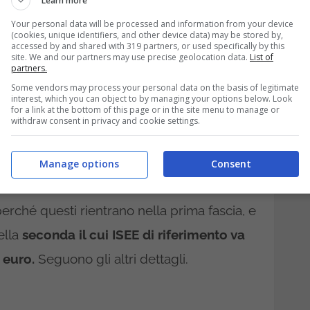
Learn more
all’Istituto omnicomprensivo Statale del
Your personal data will be processed and information from your device
la residenza.
C’è però un
limite ISEE
(cookies, unique identifiers, and other device data) may be stored by,
accessed by and shared with 319 partners, or used specifically by this
i fasce nel 2025.
site. We and our partners may use precise geolocation data.
List of
partners.
one del Bonus scuola
Some vendors may process your personal data on the basis of legitimate
interest, which you can object to by managing your options below. Look
for a link at the bottom of this page or in the site menu to manage or
pere
withdraw consent in privacy and cookie settings.
di un beneficio che viene erogato per tutti
Manage options
Consent
a
è una grossa occasione per le famiglie
erché questi rientrano nella prima fascia, e
ella
seconda il cui ISEE di riferimento va
 euro.
Seguono gli altri dettagli.