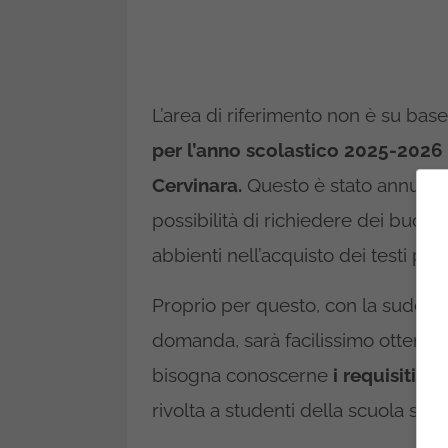
L’area di riferimento non è su bas
per l’anno scolastico 2025-2026
Cervinara.
Questo è stato annuncia
possibilità di richiedere dei buoni 
abbienti nell’acquisto dei testi per l
Proprio per questo, con la suddett
domanda, sarà facilissimo ottenerl
bisogna conoscerne
i requisiti e g
rivolta a studenti della scuola se