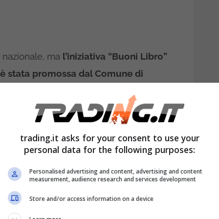
e nazionale, ma
l’iniziativa “Buoni Libro”
 è stata promossa dal Comune di
to a gran voce, poiché significa avere la
libro al fine di sostenere le famiglie meno
’istruzione.
trading.it asks for your consent to use your
personal data for the following purposes:
a guida alla compilazione e inoltro della
o. Determinato il periodo scolastico,
Personalised advertising and content, advertising and content
measurement, audience research and services development
li effettivi destinatari.
Infatti, l’iniziativa è
Store and/or access information on a device
condaria di primo e di secondo grado.