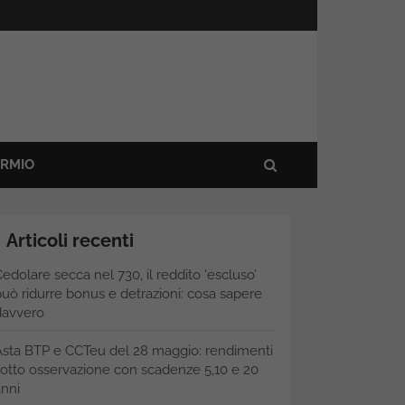
ARMIO
Articoli recenti
edolare secca nel 730, il reddito ‘escluso’
uò ridurre bonus e detrazioni: cosa sapere
davvero
Asta BTP e CCTeu del 28 maggio: rendimenti
otto osservazione con scadenze 5,10 e 20
nni