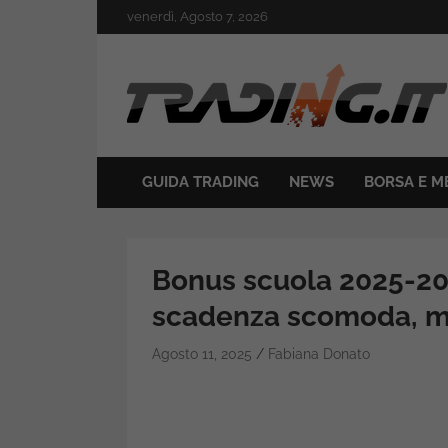
Skip
venerdì, Agosto 7, 2026
to
content
Il mondo del trading online
Trading.it
GUIDA TRADING
NEWS
BORSA E M
Bonus scuola 2025-202
scadenza scomoda, me
Agosto 11, 2025
Fabiana Donato