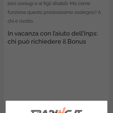
loro coniugi e ai figli disabili. Ma come
funziona questo preziosissimo sostegno? A
chi è rivolto.
In vacanza con l’aiuto dell’Inps:
chi può richiedere il Bonus