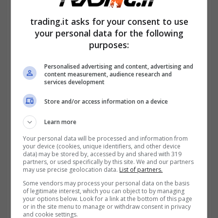
A partire dalle ore 12 del 24 marzo 2025
e
trading.it asks for your consent to use
fino al 16 aprile 2025, hai la possibilità di
your personal data for the following
purposes:
richiedere il Bonus Estate INPSieme Senior
e la richiesta va inviata online dal sito
Personalised advertising and content, advertising and
content measurement, audience research and
dell’INPS. Le graduatorie saranno stilate
services development
dando precedenza ai beneficiari con
Store and/or access information on a device
disabilità e valore ISEE più basso. Il periodo
Learn more
di vacanza comprende i mesi di giugno,
Your personal data will be processed and information from
your device (cookies, unique identifiers, and other device
luglio, agosto, settembre e ottobre, con
data) may be stored by, accessed by and shared with 319
partners, or used specifically by this site. We and our partners
rientro entro il 1° novembre 2025.
Ma a chi è
may use precise geolocation data.
List of partners.
rivolto questo prezioso regalo?
Some vendors may process your personal data on the basis
of legitimate interest, which you can object to by managing
your options below. Look for a link at the bottom of this page
or in the site menu to manage or withdraw consent in privacy
and cookie settings.