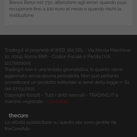
Bonus Renzi nel 730, attenzione agli errori: quando puoi
recuperare fino a 100 euro al mese e quando rischi la
restituzione
Trading.it di proprietà di WEB 365 SRL - Via Nicola Marchese
10, 00141 Roma (RM) - Codice Fiscale e Partita I.V.A.
12279101005
Trading.it non è una testata giornalistica, in quanto viene
aggiornato senza alcuna periodicità. Non può pertanto
considerarsi un prodotto editoriale ai sensi della legge n. 62
del 07.03.2001
Copyright ©2026 - Tutti i diritti riservati - TRADING.IT è
marchio registrato -
Contattaci
Le attività pubblicitarie su questo sito sono gestite da
theCoreAdv