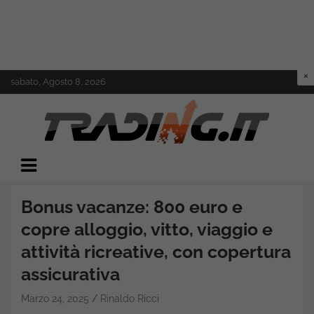
Skip
sabato, Agosto 8, 2026
to
content
Il mondo del trading online
Trading.it
Bonus vacanze: 800 euro e
copre alloggio, vitto, viaggio e
attività ricreative, con copertura
assicurativa
Marzo 24, 2025
Rinaldo Ricci