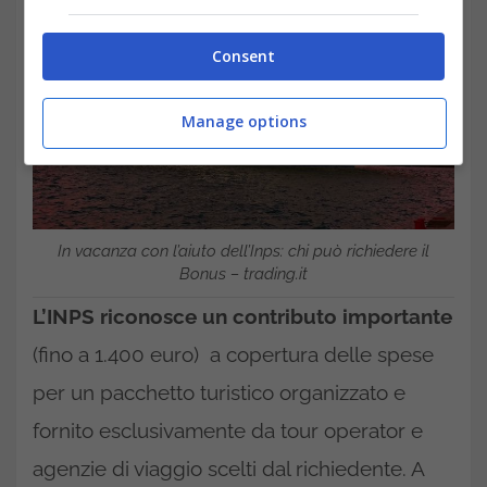
Consent
Manage options
In vacanza con l’aiuto dell’Inps: chi può richiedere il
Bonus – trading.it
L’INPS riconosce un contributo importante
(fino a 1.400 euro) a copertura delle spese
per un pacchetto turistico organizzato e
fornito esclusivamente da tour operator e
agenzie di viaggio scelti dal richiedente. A